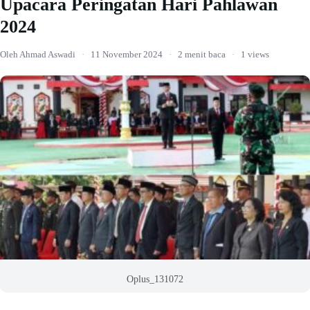
Upacara Peringatan Hari Pahlawan
2024
Oleh Ahmad Aswadi
·
11 November 2024
·
2 menit baca
·
1 views
Oplus_131072