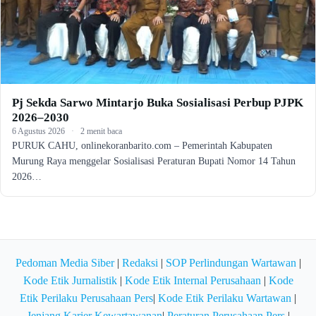
Pj Sekda Sarwo Mintarjo Buka Sosialisasi Perbup PJPK
2026–2030
6 Agustus 2026
·
2 menit baca
PURUK CAHU, onlinekoranbarito.com – Pemerintah Kabupaten
Murung Raya menggelar Sosialisasi Peraturan Bupati Nomor 14 Tahun
2026…
Pedoman Media Siber
|
Redaksi
|
SOP Perlindungan Wartawan
|
Kode Etik Jurnalistik
|
Kode Etik Internal Perusahaan
|
Kode
Etik Perilaku Perusahaan Pers
|
Kode Etik Perilaku Wartawan
|
Jenjang Karier Kewartawanan
|
Peraturan Perusahaan Pers
|