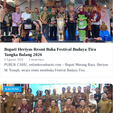
Bupati Heriyus Resmi Buka Festival Budaya Tira
Tangka Balang 2026
6 Agustus 2026
·
2 menit baca
PURUK CAHU, onlinekoranbarito.com – Bupati Murung Raya, Heriyus
M. Yoseph, secara resmi membuka Festival Budaya Tira…
KALTENG