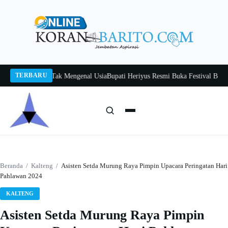
Langsung
ke
konten
TERBARU
Itah, Belajar Tak Mengenal Usia
Bupati Heriyus Resmi Buka Festival Budaya 
Cari:
Cari
Beranda
/
Kalteng
/
Asisten Setda Murung Raya Pimpin Upacara Peringatan Hari
Pahlawan 2024
KALTENG
Asisten Setda Murung Raya Pimpin