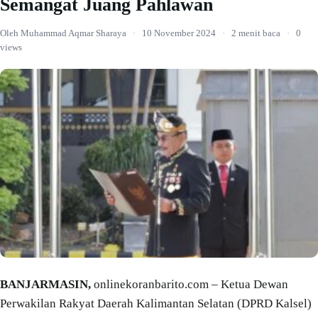
Semangat Juang Pahlawan
Oleh Muhammad Aqmar Sharaya
·
10 November 2024
·
2 menit baca
·
0
views
BANJARMASIN,
onlinekoranbarito.com – Ketua Dewan
Perwakilan Rakyat Daerah Kalimantan Selatan (DPRD Kalsel)