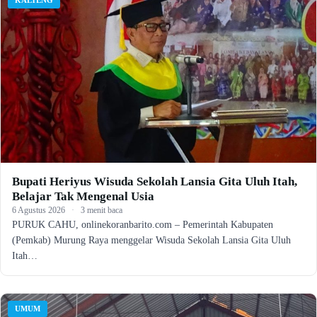
KALTENG
Bupati Heriyus Wisuda Sekolah Lansia Gita Uluh Itah,
Belajar Tak Mengenal Usia
6 Agustus 2026
·
3 menit baca
PURUK CAHU, onlinekoranbarito.com – Pemerintah Kabupaten
(Pemkab) Murung Raya menggelar Wisuda Sekolah Lansia Gita Uluh
Itah…
UMUM