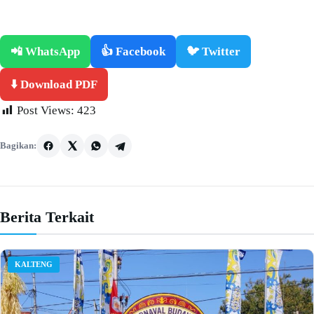
📲 WhatsApp
👍 Facebook
🐦 Twitter
⬇️ Download PDF
Post Views:
423
Bagikan:
Berita Terkait
KALTENG