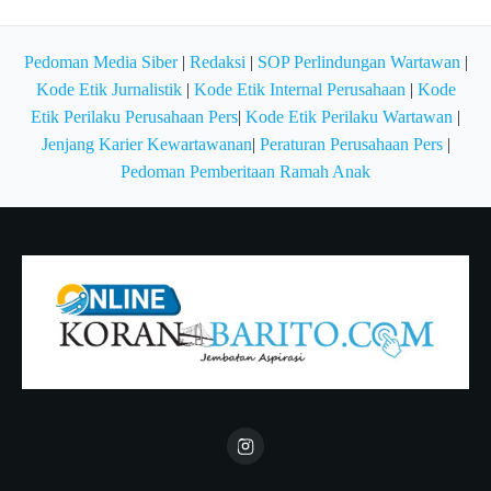
Pedoman Media Siber
|
Redaksi
|
SOP Perlindungan Wartawan
|
Kode Etik Jurnalistik
|
Kode Etik Internal Perusahaan
|
Kode
Etik Perilaku Perusahaan Pers
|
Kode Etik Perilaku Wartawan
|
Jenjang Karier Kewartawanan
|
Peraturan Perusahaan Pers
|
Pedoman Pemberitaan Ramah Anak