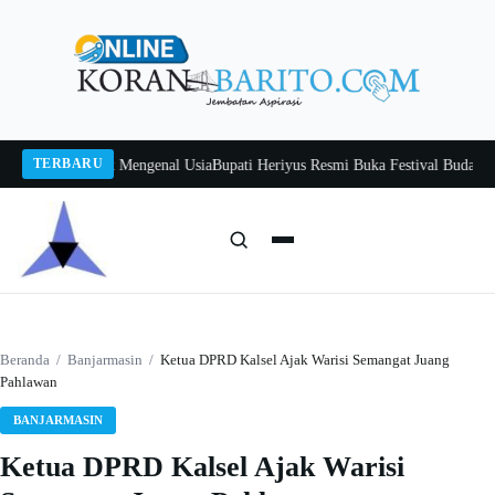
Langsung
ke
konten
TERBARU
, Belajar Tak Mengenal Usia
Bupati Heriyus Resmi Buka Festival Budaya Tira
Cari:
Cari
Beranda
/
Banjarmasin
/
Ketua DPRD Kalsel Ajak Warisi Semangat Juang
Pahlawan
BANJARMASIN
Ketua DPRD Kalsel Ajak Warisi