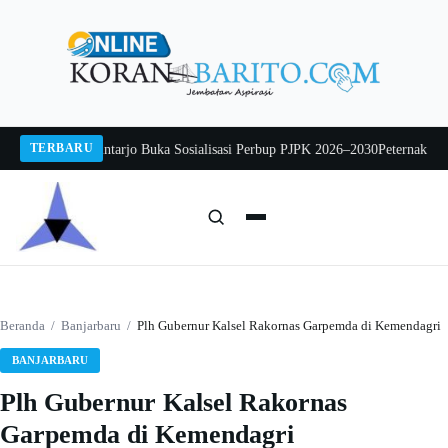
Langsung
ke
konten
TERBARU
da Sarwo Mintarjo Buka Sosialisasi Perbup PJPK 2026–2030
Peternak Ayam Me
Cari:
Cari
Beranda
/
Banjarbaru
/
Plh Gubernur Kalsel Rakornas Garpemda di Kemendagri
BANJARBARU
Plh Gubernur Kalsel Rakornas
Garpemda di Kemendagri