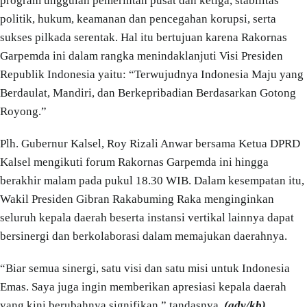
program unggulan pemerintah pusat dan ketiga, stabilitas
politik, hukum, keamanan dan pencegahan korupsi, serta
sukses pilkada serentak. Hal itu bertujuan karena Rakornas
Garpemda ini dalam rangka menindaklanjuti Visi Presiden
Republik Indonesia yaitu: “Terwujudnya Indonesia Maju yang
Berdaulat, Mandiri, dan Berkepribadian Berdasarkan Gotong
Royong.”
Plh. Gubernur Kalsel, Roy Rizali Anwar bersama Ketua DPRD
Kalsel mengikuti forum Rakornas Garpemda ini hingga
berakhir malam pada pukul 18.30 WIB. Dalam kesempatan itu,
Wakil Presiden Gibran Rakabuming Raka menginginkan
seluruh kepala daerah beserta instansi vertikal lainnya dapat
bersinergi dan berkolaborasi dalam memajukan daerahnya.
“Biar semua sinergi, satu visi dan satu misi untuk Indonesia
Emas. Saya juga ingin memberikan apresiasi kepala daerah
yang kini berubahnya signifikan,” tandasnya.
(adv/kb).