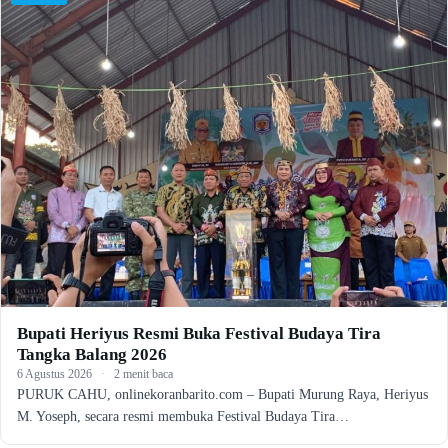
Bupati Heriyus Resmi Buka Festival Budaya Tira
Tangka Balang 2026
6 Agustus 2026
·
2 menit baca
PURUK CAHU, onlinekoranbarito.com – Bupati Murung Raya, Heriyus
M. Yoseph, secara resmi membuka Festival Budaya Tira…