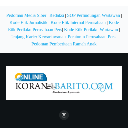
Pedoman Media Siber
|
Redaksi
|
SOP Perlindungan Wartawan
|
Kode Etik Jurnalistik
|
Kode Etik Internal Perusahaan
|
Kode
Etik Perilaku Perusahaan Pers
|
Kode Etik Perilaku Wartawan
|
Jenjang Karier Kewartawanan
|
Peraturan Perusahaan Pers
|
Pedoman Pemberitaan Ramah Anak