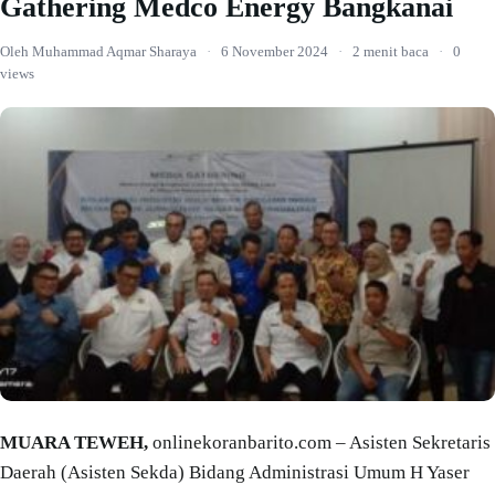
Gathering Medco Energy Bangkanai
Oleh Muhammad Aqmar Sharaya
·
6 November 2024
·
2 menit baca
·
0
views
MUARA TEWEH,
onlinekoranbarito.com – Asisten Sekretaris
Daerah (Asisten Sekda) Bidang Administrasi Umum H Yaser