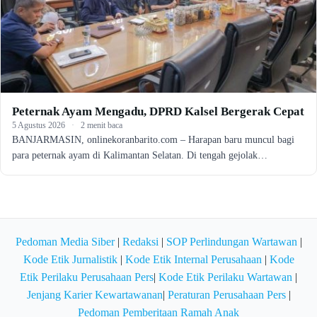
Peternak Ayam Mengadu, DPRD Kalsel Bergerak Cepat
5 Agustus 2026
·
2 menit baca
BANJARMASIN, onlinekoranbarito.com – Harapan baru muncul bagi
para peternak ayam di Kalimantan Selatan. Di tengah gejolak…
Pedoman Media Siber
|
Redaksi
|
SOP Perlindungan Wartawan
|
Kode Etik Jurnalistik
|
Kode Etik Internal Perusahaan
|
Kode
Etik Perilaku Perusahaan Pers
|
Kode Etik Perilaku Wartawan
|
Jenjang Karier Kewartawanan
|
Peraturan Perusahaan Pers
|
Pedoman Pemberitaan Ramah Anak