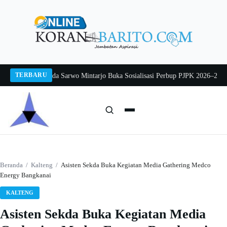
Langsung
ke
konten
TERBARU
g 2026
Pj Sekda Sarwo Mintarjo Buka Sosialisasi Perbup PJPK 2026–2030
Pete
Cari:
Cari
Beranda
/
Kalteng
/
Asisten Sekda Buka Kegiatan Media Gathering Medco
Energy Bangkanai
KALTENG
Asisten Sekda Buka Kegiatan Media