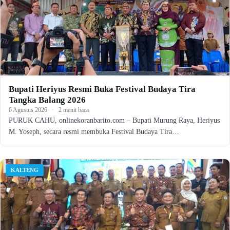
Bupati Heriyus Resmi Buka Festival Budaya Tira
Tangka Balang 2026
6 Agustus 2026
·
2 menit baca
PURUK CAHU, onlinekoranbarito.com – Bupati Murung Raya, Heriyus
M. Yoseph, secara resmi membuka Festival Budaya Tira…
KALTENG