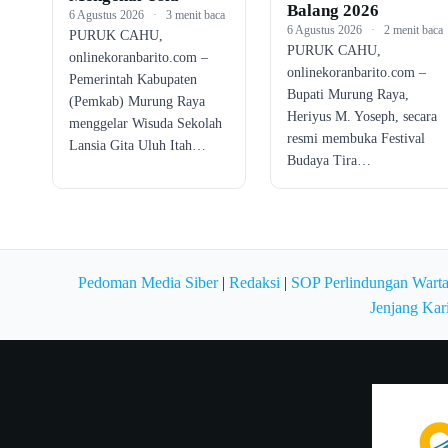
Balang 2026
6 Agustus 2026
·
3 menit baca
6 Agustus 2026
·
2 menit baca
PURUK CAHU,
PURUK CAHU,
onlinekoranbarito.com –
onlinekoranbarito.com –
Pemerintah Kabupaten
Bupati Murung Raya,
(Pemkab) Murung Raya
Heriyus M. Yoseph, secara
menggelar Wisuda Sekolah
resmi membuka Festival
Lansia Gita Uluh Itah…
Budaya Tira…
Pedoman Media Siber
|
Redaksi
|
SOP Perlindungan Wart
Jenjang Kar