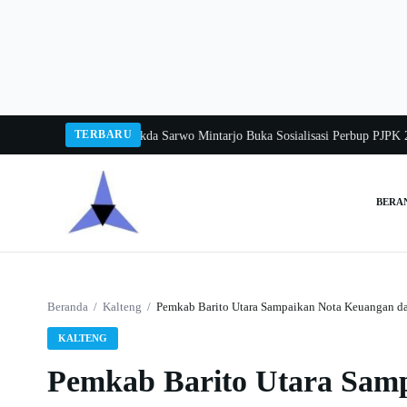
Langsung
ke
konten
TERBARU
ka Balang 2026
Pj Sekda Sarwo Mintarjo Buka Sosialisasi Perbup PJPK 2026–
BERA
Cari:
Beranda
/
Kalteng
/
Pemkab Barito Utara Sampaikan Nota Keuangan 
KALTENG
Pemkab Barito Utara Sam