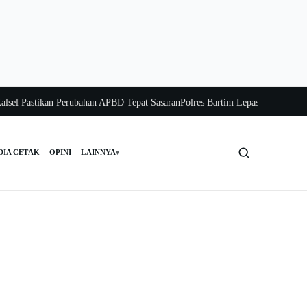
Pastikan Perubahan APBD Tepat Sasaran
Polres Bartim Lepas Bakti Sosial untu
DIA CETAK
OPINI
LAINNYA
▾
Cari