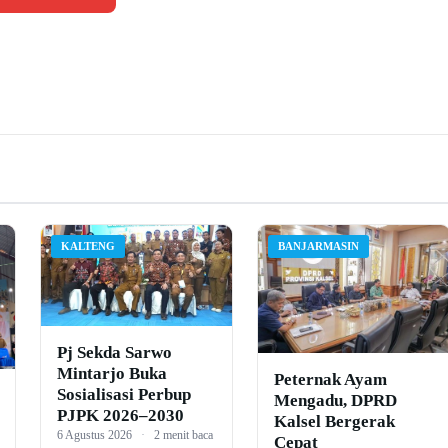
KALTENG
BANJARMASIN
Pj Sekda Sarwo
Mintarjo Buka
Peternak Ayam
Sosialisasi Perbup
Mengadu, DPRD
PJPK 2026–2030
Kalsel Bergerak
6 Agustus 2026
·
2 menit baca
Cepat