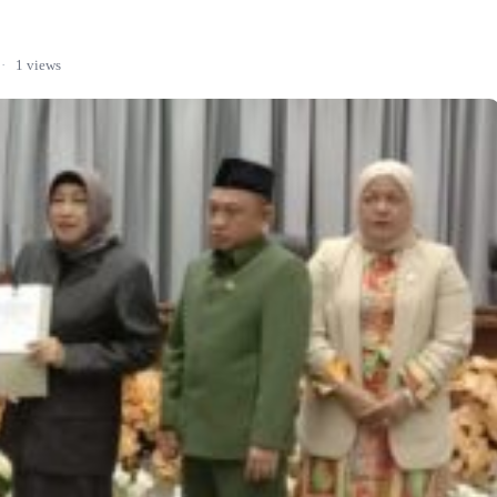
·
1 views