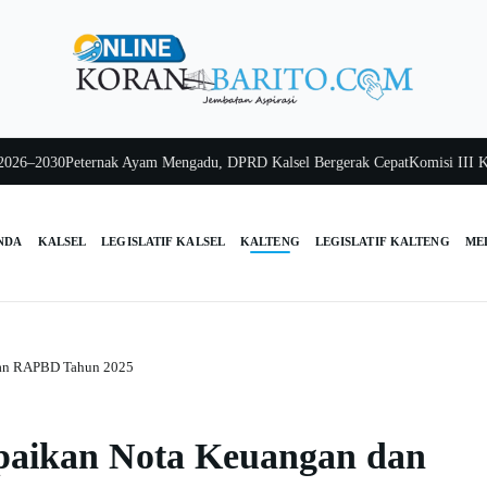
2030
Peternak Ayam Mengadu, DPRD Kalsel Bergerak Cepat
Komisi III Kalsel 
NDA
KALSEL
LEGISLATIF KALSEL
KALTENG
LEGISLATIF KALTENG
ME
dan RAPBD Tahun 2025
paikan Nota Keuangan dan