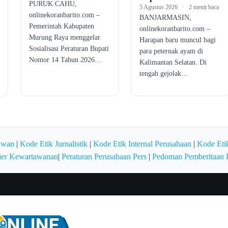
PURUK CAHU,
5 Agustus 2026
·
2 menit baca
onlinekoranbarito.com –
BANJARMASIN,
Pemerintah Kabupaten
onlinekoranbarito.com –
Murung Raya menggelar
Harapan baru muncul bagi
Sosialisasi Peraturan Bupati
para peternak ayam di
Nomor 14 Tahun 2026…
Kalimantan Selatan. Di
tengah gejolak…
awan
|
Kode Etik Jurnalistik
|
Kode Etik Internal Perusahaan
|
Kode Etik
ier Kewartawanan
|
Peraturan Perusahaan Pers
|
Pedoman Pemberitaan