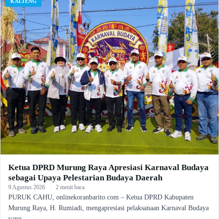
KALTENG
Ketua DPRD Murung Raya Apresiasi Karnaval Budaya
sebagai Upaya Pelestarian Budaya Daerah
9 Agustus 2026
·
2 menit baca
PURUK CAHU, onlinekoranbarito.com – Ketua DPRD Kabupaten
Murung Raya, H. Rumiadi, mengapresiasi pelaksanaan Karnaval Budaya
yang…