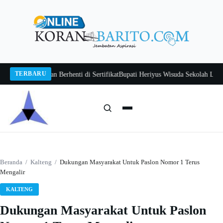
Langsung
ke
konten
TERBARU
awan Jangan Berhenti di Sertifikat
Bupati Heriyus Wisuda Sekolah Lansia Git
Cari:
Cari
Beranda
/
Kalteng
/
Dukungan Masyarakat Untuk Paslon Nomor 1 Terus
Mengalir
KALTENG
Dukungan Masyarakat Untuk Paslon