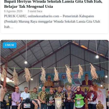
Bupati Heriyus Wisuda Sekolah Lansia Gita Uluh Itah,
Belajar Tak Mengenal Usia
6 Agustus 2026
·
3 menit baca
PURUK CAHU, onlinekoranbarito.com – Pemerintah Kabupaten
(Pemkab) Murung Raya menggelar Wisuda Sekolah Lansia Gita Uluh
Itah…
UMUM