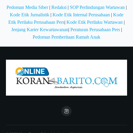
Pedoman Media Siber
|
Redaksi
|
SOP Perlindungan Wartawan
|
Kode Etik Jurnalistik
|
Kode Etik Internal Perusahaan
|
Kode
Etik Perilaku Perusahaan Pers
|
Kode Etik Perilaku Wartawan
|
Jenjang Karier Kewartawanan
|
Peraturan Perusahaan Pers
|
Pedoman Pemberitaan Ramah Anak