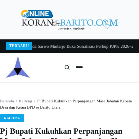
Langsung
ke
konten
TERBARU
g 2026
Pj Sekda Sarwo Mintarjo Buka Sosialisasi Perbup PJPK 2026–2030
Pete
Cari:
Cari
Beranda
/
Kalteng
/
Pj Bupati Kukuhkan Perpanjangan Masa Jabatan Kepala
Desa dan Ketua BPD se Barito Utara
KALTENG
Pj Bupati Kukuhkan Perpanjangan