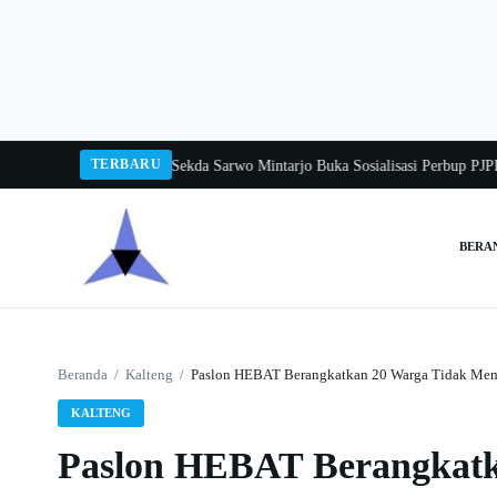
Langsung
ke
konten
TERBARU
angka Balang 2026
Pj Sekda Sarwo Mintarjo Buka Sosialisasi Perbup PJPK 20
BERA
Cari:
Beranda
/
Kalteng
/
Paslon HEBAT Berangkatkan 20 Warga Tidak Memili
KALTENG
Paslon HEBAT Berangkatk