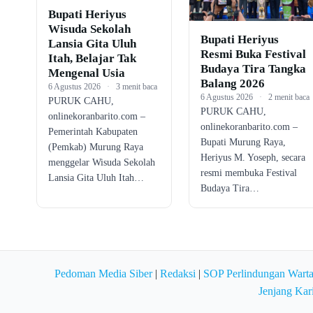
Bupati Heriyus
Wisuda Sekolah
Bupati Heriyus
Lansia Gita Uluh
Resmi Buka Festival
Itah, Belajar Tak
Budaya Tira Tangka
Mengenal Usia
Balang 2026
6 Agustus 2026
·
3 menit baca
6 Agustus 2026
·
2 menit baca
PURUK CAHU,
PURUK CAHU,
onlinekoranbarito.com –
onlinekoranbarito.com –
Pemerintah Kabupaten
Bupati Murung Raya,
(Pemkab) Murung Raya
Heriyus M. Yoseph, secara
menggelar Wisuda Sekolah
resmi membuka Festival
Lansia Gita Uluh Itah…
Budaya Tira…
Pedoman Media Siber
|
Redaksi
|
SOP Perlindungan Wart
Jenjang Kar