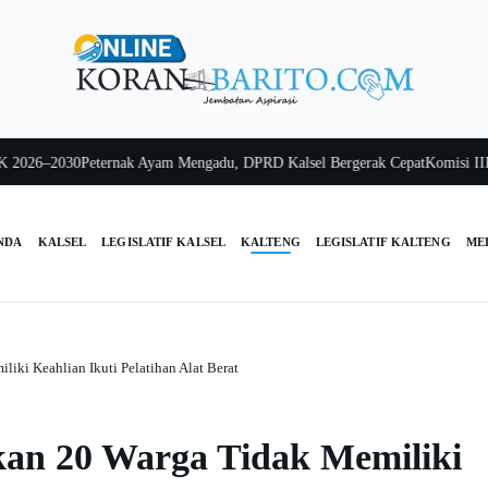
26–2030
Peternak Ayam Mengadu, DPRD Kalsel Bergerak Cepat
Komisi III Kals
NDA
KALSEL
LEGISLATIF KALSEL
KALTENG
LEGISLATIF KALTENG
ME
ki Keahlian Ikuti Pelatihan Alat Berat
an 20 Warga Tidak Memiliki