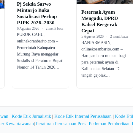
Pj Sekda Sarwo
Mintarjo Buka
Peternak Ayam
Sosialisasi Perbup
Mengadu, DPRD
PJPK 2026–2030
Kalsel Bergerak
6 Agustus 2026
·
2 menit baca
Cepat
PURUK CAHU,
5 Agustus 2026
·
2 menit baca
onlinekoranbarito.com –
BANJARMASIN,
Pemerintah Kabupaten
onlinekoranbarito.com –
Murung Raya menggelar
Harapan baru muncul bagi
Sosialisasi Peraturan Bupati
para peternak ayam di
Nomor 14 Tahun 2026…
Kalimantan Selatan. Di
tengah gejolak…
awan
|
Kode Etik Jurnalistik
|
Kode Etik Internal Perusahaan
|
Kode Etik
ier Kewartawanan
|
Peraturan Perusahaan Pers
|
Pedoman Pemberitaan