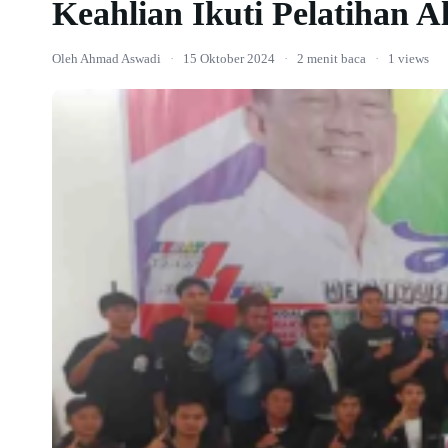
Keahlian Ikuti Pelatihan A
Oleh Ahmad Aswadi
·
15 Oktober 2024
·
2 menit baca
·
1 views