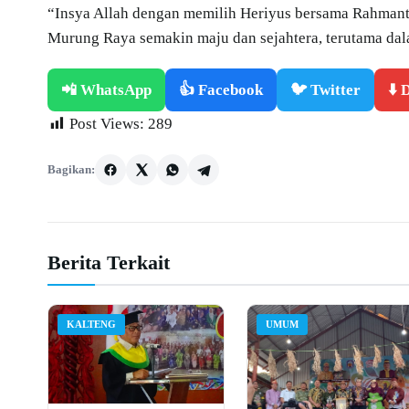
“Insya Allah dengan memilih Heriyus bersama Rahmant
Murung Raya semakin maju dan sejahtera, terutama dal
📲 WhatsApp
👍 Facebook
🐦 Twitter
⬇️
Post Views:
289
Bagikan:
Berita Terkait
KALTENG
UMUM