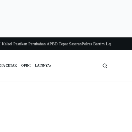
el Pastikan Perubahan APBD Tepat Sasaran
Polres Bartim Lepas Bakti Sosial u
DIA CETAK
OPINI
LAINNYA
▾
Cari