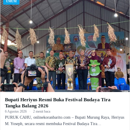
UMUM
Bupati Heriyus Resmi Buka Festival Budaya Tira
Tangka Balang 2026
6 Agustus 2026
·
2 menit baca
PURUK CAHU, onlinekoranbarito.com – Bupati Murung Raya, Heriyus
M. Yoseph, secara resmi membuka Festival Budaya Tira…