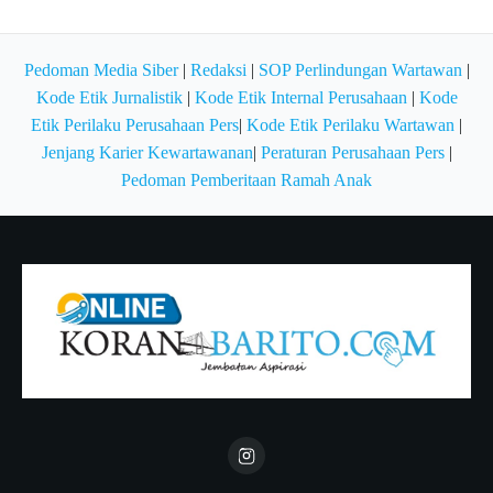
Pedoman Media Siber
|
Redaksi
|
SOP Perlindungan Wartawan
|
Kode Etik Jurnalistik
|
Kode Etik Internal Perusahaan
|
Kode
Etik Perilaku Perusahaan Pers
|
Kode Etik Perilaku Wartawan
|
Jenjang Karier Kewartawanan
|
Peraturan Perusahaan Pers
|
Pedoman Pemberitaan Ramah Anak