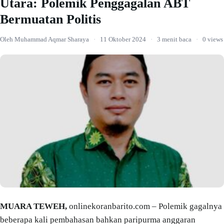
Utara: Polemik Penggagalan ABT
Bermuatan Politis
Oleh Muhammad Aqmar Sharaya
·
11 Oktober 2024
·
3 menit baca
·
0 views
MUARA TEWEH,
onlinekoranbarito.com – Polemik gagalnya
beberapa kali pembahasan bahkan paripurma anggaran