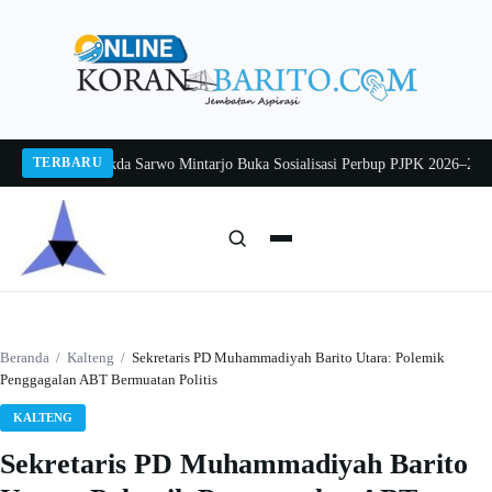
Langsung
ke
konten
TERBARU
ng 2026
Pj Sekda Sarwo Mintarjo Buka Sosialisasi Perbup PJPK 2026–2030
Pete
Cari:
Cari
Beranda
/
Kalteng
/
Sekretaris PD Muhammadiyah Barito Utara: Polemik
Penggagalan ABT Bermuatan Politis
KALTENG
Sekretaris PD Muhammadiyah Barito