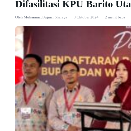
Difasilitasi KPU Barito Ut
Oleh Muhammad Aqmar Sharaya
·
8 Oktober 2024
·
2 menit baca
·