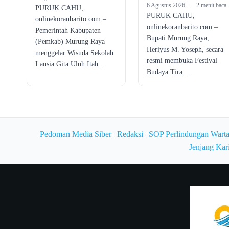
6 Agustus 2026
·
2 menit baca
PURUK CAHU,
PURUK CAHU,
onlinekoranbarito.com –
onlinekoranbarito.com –
Pemerintah Kabupaten
Bupati Murung Raya,
(Pemkab) Murung Raya
Heriyus M. Yoseph, secara
menggelar Wisuda Sekolah
resmi membuka Festival
Lansia Gita Uluh Itah…
Budaya Tira…
Pedoman Media Siber
|
Redaksi
|
SOP Perlindungan Wart
Jenjang Kar