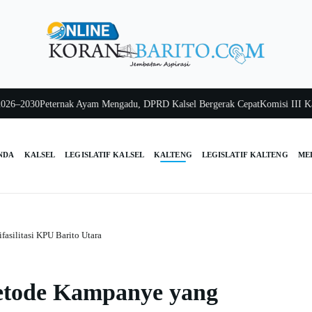
30
Peternak Ayam Mengadu, DPRD Kalsel Bergerak Cepat
Komisi III Kalsel P
NDA
KALSEL
LEGISLATIF KALSEL
KALTENG
LEGISLATIF KALTENG
ME
asilitasi KPU Barito Utara
Metode Kampanye yang