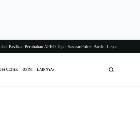
astikan Perubahan APBD Tepat Sasaran
Polres Bartim Lepas Bakti Sosial untuk 
DIA CETAK
OPINI
LAINNYA
▾
Cari