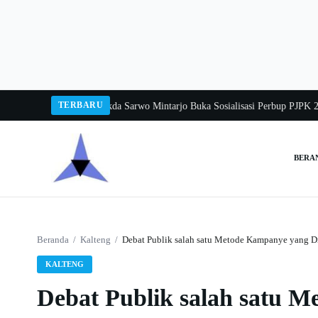
Langsung
ke
konten
TERBARU
a Balang 2026
Pj Sekda Sarwo Mintarjo Buka Sosialisasi Perbup PJPK 2026–20
BERA
Cari:
Beranda
/
Kalteng
/
Debat Publik salah satu Metode Kampanye yang Dif
KALTENG
Debat Publik salah satu 