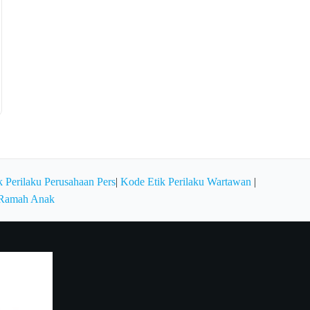
 Perilaku Perusahaan Pers
|
Kode Etik Perilaku Wartawan
|
 Ramah Anak