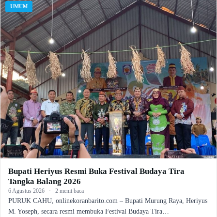
UMUM
Bupati Heriyus Resmi Buka Festival Budaya Tira
Tangka Balang 2026
6 Agustus 2026
·
2 menit baca
PURUK CAHU, onlinekoranbarito.com – Bupati Murung Raya, Heriyus
M. Yoseph, secara resmi membuka Festival Budaya Tira…