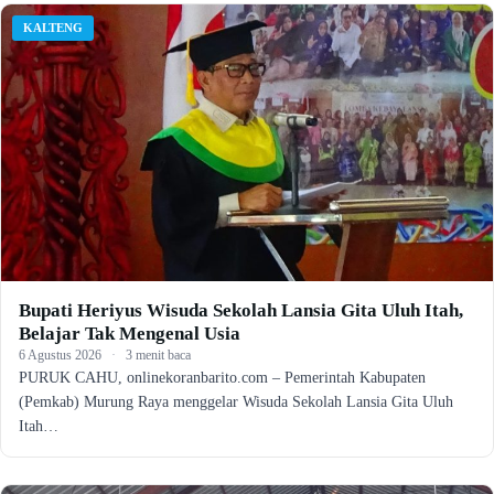
KALTENG
Bupati Heriyus Wisuda Sekolah Lansia Gita Uluh Itah,
Belajar Tak Mengenal Usia
6 Agustus 2026
·
3 menit baca
PURUK CAHU, onlinekoranbarito.com – Pemerintah Kabupaten
(Pemkab) Murung Raya menggelar Wisuda Sekolah Lansia Gita Uluh
Itah…