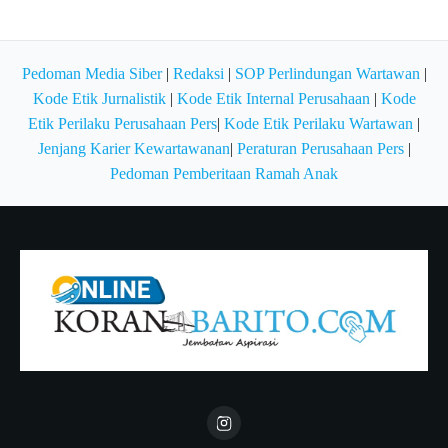
Pedoman Media Siber
|
Redaksi
|
SOP Perlindungan Wartawan
|
Kode Etik Jurnalistik
|
Kode Etik Internal Perusahaan
|
Kode
Etik Perilaku Perusahaan Pers
|
Kode Etik Perilaku Wartawan
|
Jenjang Karier Kewartawanan
|
Peraturan Perusahaan Pers
|
Pedoman Pemberitaan Ramah Anak