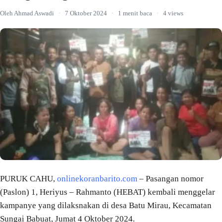
Oleh Ahmad Aswadi
·
7 Oktober 2024
·
1 menit baca
·
4 views
PURUK CAHU,
onlinekoranbarito.com
– Pasangan nomor
(Paslon) 1, Heriyus – Rahmanto (HEBAT) kembali menggelar
kampanye yang dilaksnakan di desa Batu Mirau, Kecamatan
Sungai Babuat, Jumat 4 Oktober 2024.