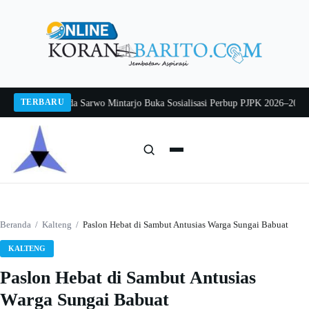
Langsung
ke
konten
TERBARU
ng 2026
Pj Sekda Sarwo Mintarjo Buka Sosialisasi Perbup PJPK 2026–2030
Pet
Cari:
Cari
Beranda
/
Kalteng
/
Paslon Hebat di Sambut Antusias Warga Sungai Babuat
KALTENG
Paslon Hebat di Sambut Antusias
Warga Sungai Babuat