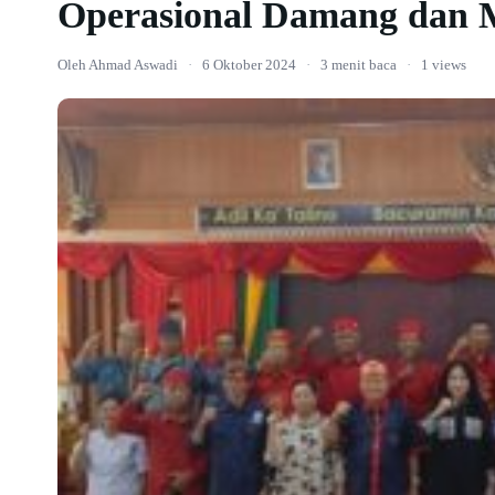
Operasional Damang dan M
Oleh Ahmad Aswadi
·
6 Oktober 2024
·
3 menit baca
·
1 views