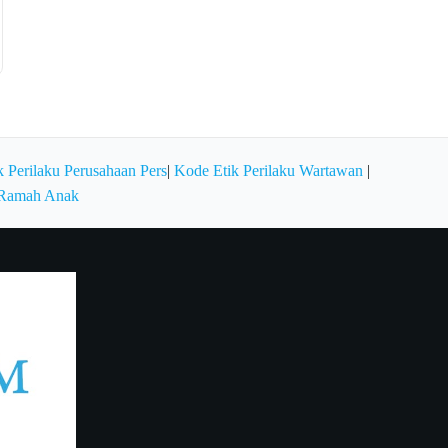
 Perilaku Perusahaan Pers
|
Kode Etik Perilaku Wartawan
|
 Ramah Anak