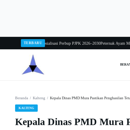
Langsung
ke
konten
TERBARU
o Mintarjo Buka Sosialisasi Perbup PJPK 2026–2030
Peternak Ayam Mengadu,
BERA
Cari:
Beranda
/
Kalteng
/
Kepala Dinas PMD Mura Pastikan Penghasilan Tet
KALTENG
Kepala Dinas PMD Mura Pa