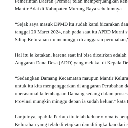
Pemerintah Daerah (Pemda) telah memperjuangkan kena
Mantir Adat di Kabupaten Murung Raya sebelumnya.
“Sejak saya masuk DPMD itu sudah kami bicarakan dan s
tanggal 20 Maret 2024, nah pada saat itu APBD Murni
Siltap Kelurahan itu menunggu di anggaran perubahan,”
Hal itu ia katakan, karena saat ini bisa dicairkan ada
Anggaran Dana Desa (ADD) yang melekat di Kepala De
“Sedangkan Damang Kecamatan maupun Mantir Kelurahan 
untuk itu kita menganggarkan di anggaran Perubahan dan
operasional kelembagaan Damang sedang dalam proses na
Provinsi mungkin minggu depan ia sudah keluar,” kata L
Lanjutnya, apabila Perbup itu telah keluar otomatis p
Kelurahan yang telah ditetapkan dan ditingkatkan dari 