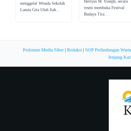
Heriyus M. Yoseph, secara
menggelar Wisuda Sekolah
resmi membuka Festival
Lansia Gita Uluh Itah…
Budaya Tira…
Pedoman Media Siber
|
Redaksi
|
SOP Perlindungan Wart
Jenjang Kar