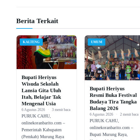
Berita Terkait
KALTENG
UMUM
Bupati Heriyus
Wisuda Sekolah
Bupati Heriyus
Lansia Gita Uluh
Resmi Buka Festival
Itah, Belajar Tak
Budaya Tira Tangka
Mengenal Usia
Balang 2026
6 Agustus 2026
·
3 menit baca
6 Agustus 2026
·
2 menit baca
PURUK CAHU,
PURUK CAHU,
onlinekoranbarito.com –
onlinekoranbarito.com –
Pemerintah Kabupaten
Bupati Murung Raya,
(Pemkab) Murung Raya