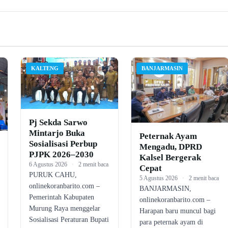
KALTENG
BANJARMASIN
Pj Sekda Sarwo
Mintarjo Buka
Peternak Ayam
Sosialisasi Perbup
Mengadu, DPRD
PJPK 2026–2030
Kalsel Bergerak
6 Agustus 2026
·
2 menit baca
Cepat
PURUK CAHU,
5 Agustus 2026
·
2 menit baca
onlinekoranbarito.com –
BANJARMASIN,
Pemerintah Kabupaten
onlinekoranbarito.com –
Murung Raya menggelar
Harapan baru muncul bagi
Sosialisasi Peraturan Bupati
para peternak ayam di