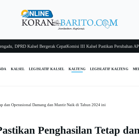
 DPRD Kalsel Bergerak Cepat
Komisi III Kalsel Pastikan Perubahan APBD Tep
NDA
KALSEL
LEGISLATIF KALSEL
KALTENG
LEGISLATIF KALTENG
ME
ap dan Operasional Damang dan Mantir Naik di Tahun 2024 ini
stikan Penghasilan Tetap da