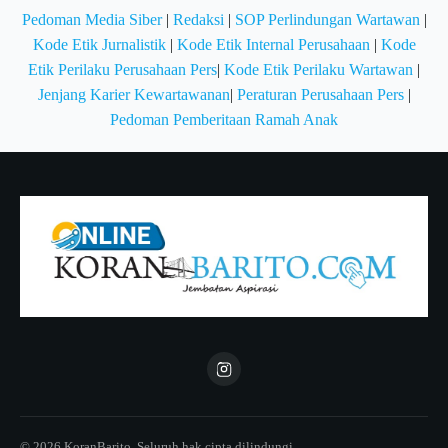
Pedoman Media Siber
|
Redaksi
|
SOP Perlindungan Wartawan
|
Kode Etik Jurnalistik
|
Kode Etik Internal Perusahaan
|
Kode
Etik Perilaku Perusahaan Pers
|
Kode Etik Perilaku Wartawan
|
Jenjang Karier Kewartawanan
|
Peraturan Perusahaan Pers
|
Pedoman Pemberitaan Ramah Anak
© 2026 KoranBarito. Seluruh hak cipta dilindungi.