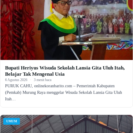
Bupati Heriyus Wisuda Sekolah Lansia Gita Uluh Itah,
Belajar Tak Mengenal Usia
6 Agustus 2026
·
3 menit baca
PURUK CAHU, onlinekoranbarito.com – Pemerintah Kabupaten
(Pemkab) Murung Raya menggelar Wisuda Sekolah Lansia Gita Uluh
Itah…
UMUM