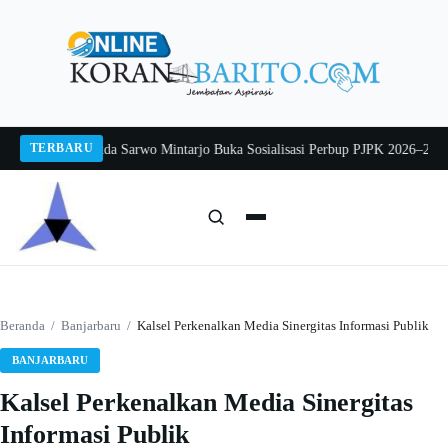
Langsung
ke
konten
TERBARU
g 2026
Pj Sekda Sarwo Mintarjo Buka Sosialisasi Perbup PJPK 2026–2030
Pete
Cari:
Cari
Beranda
/
Banjarbaru
/
Kalsel Perkenalkan Media Sinergitas Informasi Publik
BANJARBARU
Kalsel Perkenalkan Media Sinergitas
Informasi Publik