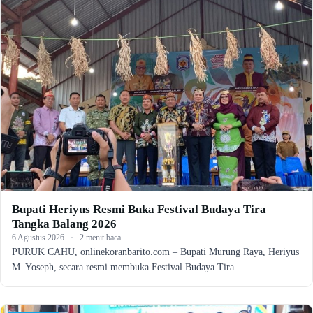
Bupati Heriyus Resmi Buka Festival Budaya Tira
Tangka Balang 2026
6 Agustus 2026
·
2 menit baca
PURUK CAHU, onlinekoranbarito.com – Bupati Murung Raya, Heriyus
M. Yoseph, secara resmi membuka Festival Budaya Tira…