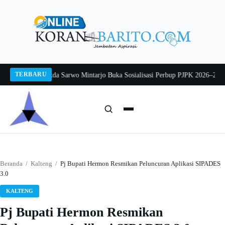
Langsung
ke
konten
TERBARU
g 2026
Pj Sekda Sarwo Mintarjo Buka Sosialisasi Perbup PJPK 2026–2030
Pete
Cari:
Cari
Beranda
/
Kalteng
/
Pj Bupati Hermon Resmikan Peluncuran Aplikasi SIPADES
3.0
KALTENG
Pj Bupati Hermon Resmikan