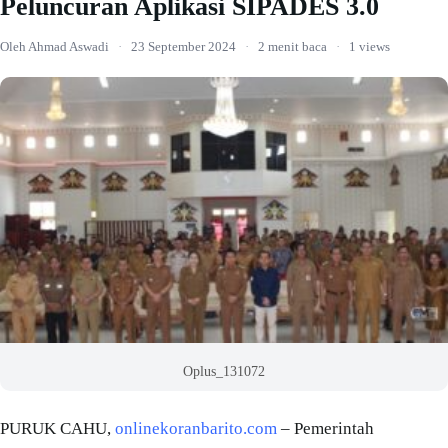
Peluncuran Aplikasi SIPADES 3.0
Oleh Ahmad Aswadi
·
23 September 2024
·
2 menit baca
·
1 views
Oplus_131072
PURUK CAHU,
onlinekoranbarito.com
– Pemerintah