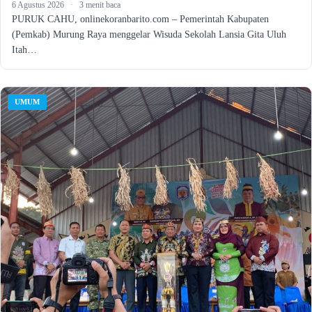
6 Agustus 2026
·
3 menit baca
PURUK CAHU, onlinekoranbarito.com – Pemerintah Kabupaten
(Pemkab) Murung Raya menggelar Wisuda Sekolah Lansia Gita Uluh
Itah…
UMUM