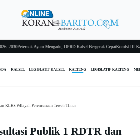
030
Peternak Ayam Mengadu, DPRD Kalsel Bergerak Cepat
Komisi III Kalsel P
NDA
KALSEL
LEGISLATIF KALSEL
KALTENG
LEGISLATIF KALTENG
ME
 dan KLHS Wilayah Perencanaan Teweh Timur
sultasi Publik 1 RDTR dan