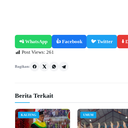
📲 WhatsApp
👍 Facebook
🐦 Twitter
⬇️
Post Views:
261
Bagikan:
Berita Terkait
KALTENG
UMUM