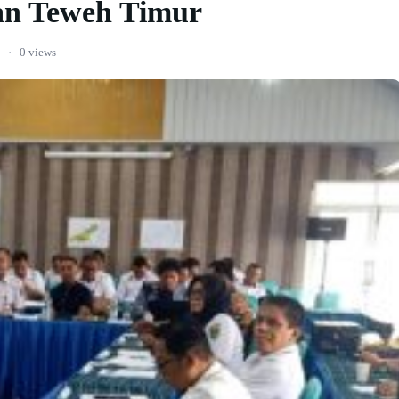
an Teweh Timur
·
0 views