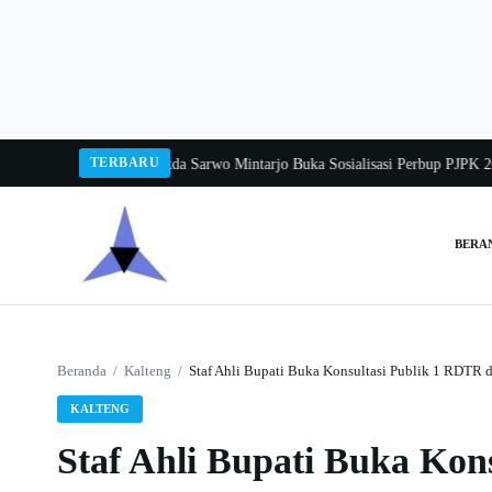
Langsung
ke
konten
TERBARU
a Balang 2026
Pj Sekda Sarwo Mintarjo Buka Sosialisasi Perbup PJPK 2026–2
BERA
Cari:
Beranda
/
Kalteng
/
Staf Ahli Bupati Buka Konsultasi Publik 1 RDTR
KALTENG
Staf Ahli Bupati Buka Kon