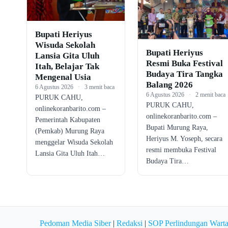
Bupati Heriyus
Wisuda Sekolah
Bupati Heriyus
Lansia Gita Uluh
Resmi Buka Festival
Itah, Belajar Tak
Budaya Tira Tangka
Mengenal Usia
Balang 2026
6 Agustus 2026
·
3 menit baca
6 Agustus 2026
·
2 menit baca
PURUK CAHU,
PURUK CAHU,
onlinekoranbarito.com –
onlinekoranbarito.com –
Pemerintah Kabupaten
Bupati Murung Raya,
(Pemkab) Murung Raya
Heriyus M. Yoseph, secara
menggelar Wisuda Sekolah
resmi membuka Festival
Lansia Gita Uluh Itah…
Budaya Tira…
Pedoman Media Siber
|
Redaksi
|
SOP Perlindungan Wart