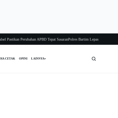
astikan Perubahan APBD Tepat Sasaran
Polres Bartim Lepas Bakti Sosial untuk
DIA CETAK
OPINI
LAINNYA
▾
Cari