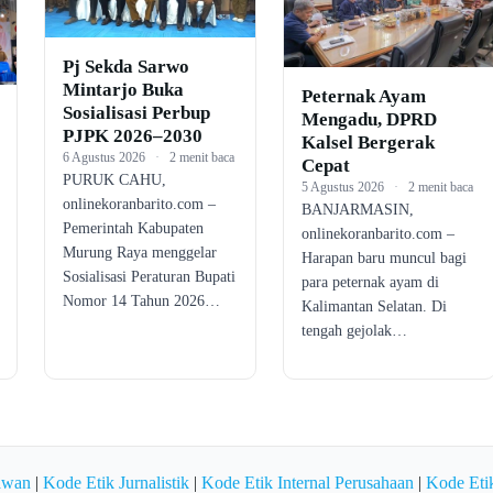
Pj Sekda Sarwo
Mintarjo Buka
Peternak Ayam
Sosialisasi Perbup
Mengadu, DPRD
PJPK 2026–2030
Kalsel Bergerak
6 Agustus 2026
·
2 menit baca
Cepat
PURUK CAHU,
5 Agustus 2026
·
2 menit baca
onlinekoranbarito.com –
BANJARMASIN,
Pemerintah Kabupaten
onlinekoranbarito.com –
Murung Raya menggelar
Harapan baru muncul bagi
Sosialisasi Peraturan Bupati
para peternak ayam di
Nomor 14 Tahun 2026…
Kalimantan Selatan. Di
tengah gejolak…
awan
|
Kode Etik Jurnalistik
|
Kode Etik Internal Perusahaan
|
Kode Etik