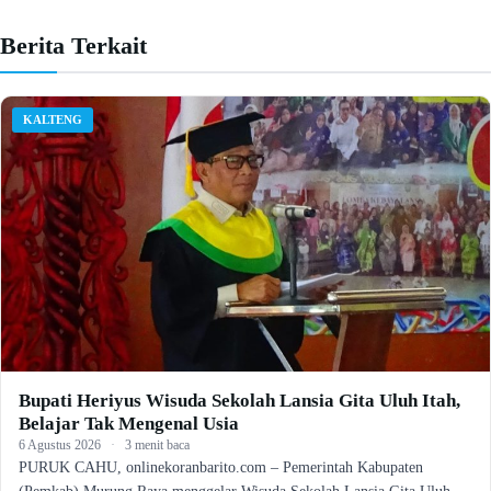
Berita Terkait
KALTENG
Bupati Heriyus Wisuda Sekolah Lansia Gita Uluh Itah,
Belajar Tak Mengenal Usia
6 Agustus 2026
·
3 menit baca
PURUK CAHU, onlinekoranbarito.com – Pemerintah Kabupaten