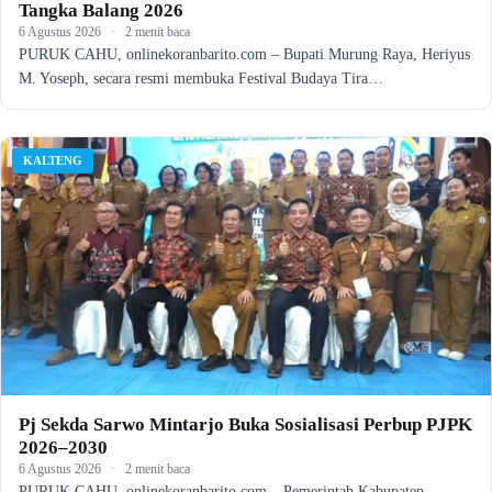
Tangka Balang 2026
6 Agustus 2026
·
2 menit baca
PURUK CAHU, onlinekoranbarito.com – Bupati Murung Raya, Heriyus
M. Yoseph, secara resmi membuka Festival Budaya Tira…
KALTENG
Pj Sekda Sarwo Mintarjo Buka Sosialisasi Perbup PJPK
2026–2030
6 Agustus 2026
·
2 menit baca
PURUK CAHU, onlinekoranbarito.com – Pemerintah Kabupaten