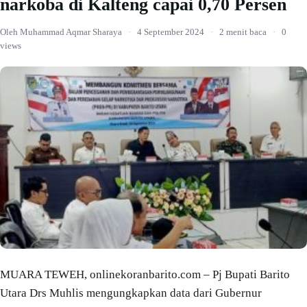
narkoba di Kalteng capai 0,70 Persen
Oleh Muhammad Aqmar Sharaya
·
4 September 2024
·
2 menit baca
·
0
views
MUARA TEWEH, onlinekoranbarito.com – Pj Bupati Barito
Utara Drs Muhlis mengungkapkan data dari Gubernur