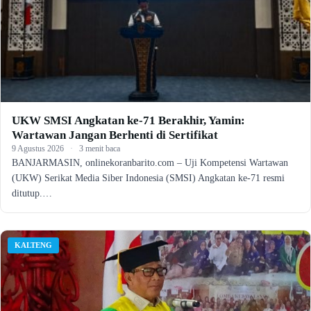
UKW SMSI Angkatan ke-71 Berakhir, Yamin:
Wartawan Jangan Berhenti di Sertifikat
9 Agustus 2026
·
3 menit baca
BANJARMASIN, onlinekoranbarito.com – Uji Kompetensi Wartawan
(UKW) Serikat Media Siber Indonesia (SMSI) Angkatan ke-71 resmi
ditutup.…
KALTENG