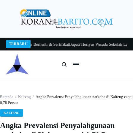
Langsung
ke
konten
TERBARU
wan Jangan Berhenti di Sertifikat
Bupati Heriyus Wisuda Sekolah Lansia Gita
Cari:
Cari
Beranda
/
Kalteng
/
Angka Prevalensi Penyalahgunaan narkoba di Kalteng capai
0,70 Persen
KALTENG
Angka Prevalensi Penyalahgunaan