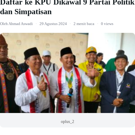
Daftar ke KPU Dikawal 9 Partai Politik
dan Simpatisan
Oleh Ahmad Aswadi
·
29 Agustus 2024
·
2 menit baca
·
0 views
oplus_2