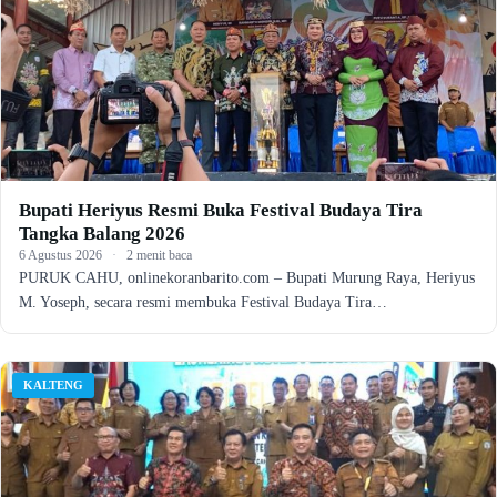
Bupati Heriyus Resmi Buka Festival Budaya Tira
Tangka Balang 2026
6 Agustus 2026
·
2 menit baca
PURUK CAHU, onlinekoranbarito.com – Bupati Murung Raya, Heriyus
M. Yoseph, secara resmi membuka Festival Budaya Tira…
KALTENG