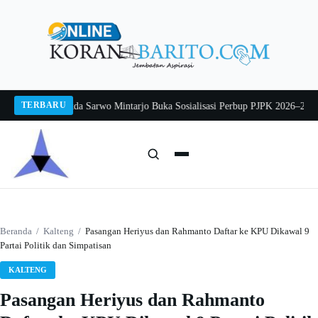
Langsung
ke
konten
TERBARU
g 2026
Pj Sekda Sarwo Mintarjo Buka Sosialisasi Perbup PJPK 2026–2030
Pete
Cari:
Cari
Beranda
/
Kalteng
/
Pasangan Heriyus dan Rahmanto Daftar ke KPU Dikawal 9
Partai Politik dan Simpatisan
KALTENG
Pasangan Heriyus dan Rahmanto