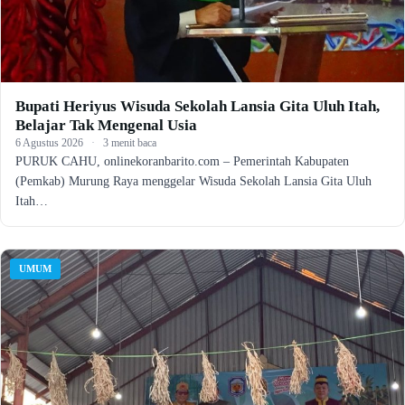
Bupati Heriyus Wisuda Sekolah Lansia Gita Uluh Itah,
Belajar Tak Mengenal Usia
6 Agustus 2026
·
3 menit baca
PURUK CAHU, onlinekoranbarito.com – Pemerintah Kabupaten
(Pemkab) Murung Raya menggelar Wisuda Sekolah Lansia Gita Uluh
Itah…
UMUM