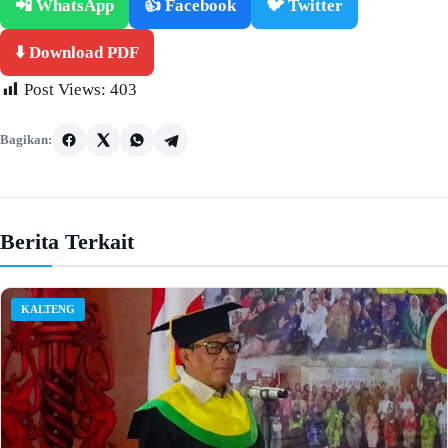
📲 WhatsApp
👍 Facebook
🐦 Twitter
⬇️ Download PDF
Post Views:
403
Bagikan:
Berita Terkait
KALTENG