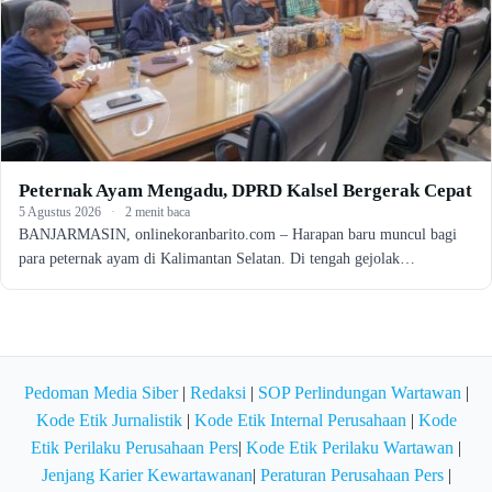
Peternak Ayam Mengadu, DPRD Kalsel Bergerak Cepat
5 Agustus 2026
·
2 menit baca
BANJARMASIN, onlinekoranbarito.com – Harapan baru muncul bagi
para peternak ayam di Kalimantan Selatan. Di tengah gejolak…
Pedoman Media Siber
|
Redaksi
|
SOP Perlindungan Wartawan
|
Kode Etik Jurnalistik
|
Kode Etik Internal Perusahaan
|
Kode
Etik Perilaku Perusahaan Pers
|
Kode Etik Perilaku Wartawan
|
Jenjang Karier Kewartawanan
|
Peraturan Perusahaan Pers
|