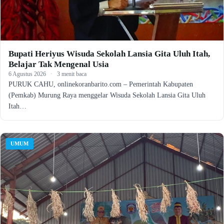
Bupati Heriyus Wisuda Sekolah Lansia Gita Uluh Itah,
Belajar Tak Mengenal Usia
6 Agustus 2026
·
3 menit baca
PURUK CAHU, onlinekoranbarito.com – Pemerintah Kabupaten
(Pemkab) Murung Raya menggelar Wisuda Sekolah Lansia Gita Uluh
Itah…
UMUM