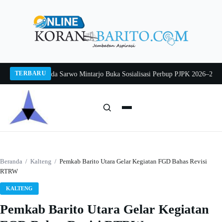
Langsung
ke
konten
TERBARU
g 2026
Pj Sekda Sarwo Mintarjo Buka Sosialisasi Perbup PJPK 2026–2030
Pete
Cari:
Cari
Beranda
/
Kalteng
/
Pemkab Barito Utara Gelar Kegiatan FGD Bahas Revisi
RTRW
KALTENG
Pemkab Barito Utara Gelar Kegiatan