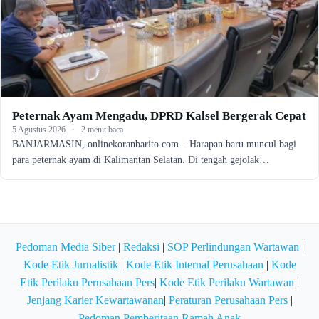
Peternak Ayam Mengadu, DPRD Kalsel Bergerak Cepat
5 Agustus 2026
·
2 menit baca
BANJARMASIN, onlinekoranbarito.com – Harapan baru muncul bagi
para peternak ayam di Kalimantan Selatan. Di tengah gejolak…
Pedoman Media Siber
|
Redaksi
|
SOP Perlindungan Wartawan
|
Kode Etik Jurnalistik
|
Kode Etik Internal Perusahaan
|
Kode
Etik Perilaku Perusahaan Pers
|
Kode Etik Perilaku Wartawan
|
Jenjang Karier Kewartawanan
|
Peraturan Perusahaan Pers
|
Pedoman Pemberitaan Ramah Anak