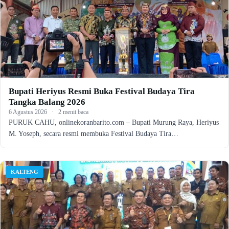
Bupati Heriyus Resmi Buka Festival Budaya Tira
Tangka Balang 2026
6 Agustus 2026
·
2 menit baca
PURUK CAHU, onlinekoranbarito.com – Bupati Murung Raya, Heriyus
M. Yoseph, secara resmi membuka Festival Budaya Tira…
KALTENG