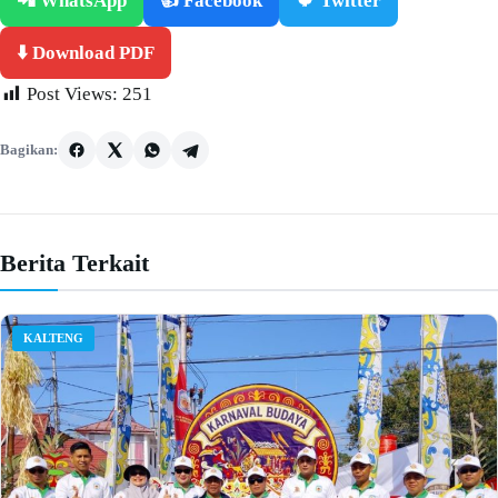
📲 WhatsApp
👍 Facebook
🐦 Twitter
⬇️ Download PDF
Post Views:
251
Bagikan:
Berita Terkait
KALTENG