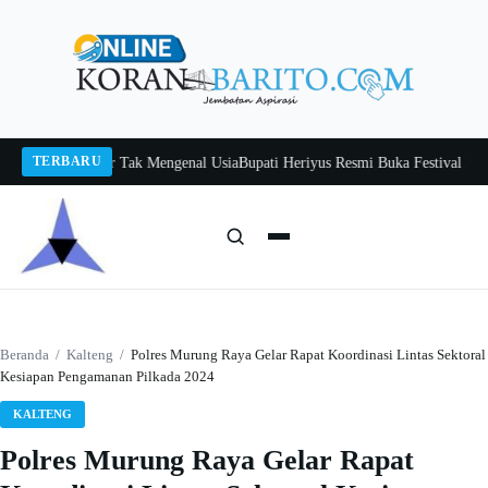
Langsung
ke
konten
TERBARU
h Itah, Belajar Tak Mengenal Usia
Bupati Heriyus Resmi Buka Festival Budaya
Cari:
Cari
Beranda
/
Kalteng
/
Polres Murung Raya Gelar Rapat Koordinasi Lintas Sektoral
Kesiapan Pengamanan Pilkada 2024
KALTENG
Polres Murung Raya Gelar Rapat