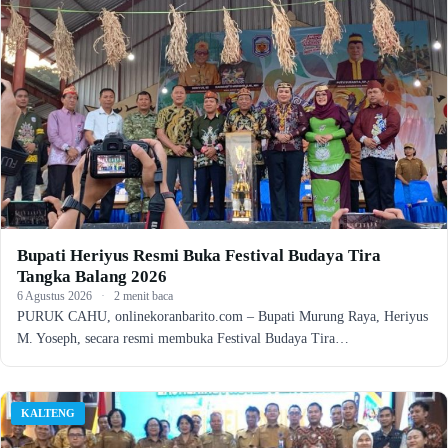
Bupati Heriyus Resmi Buka Festival Budaya Tira
Tangka Balang 2026
6 Agustus 2026
·
2 menit baca
PURUK CAHU, onlinekoranbarito.com – Bupati Murung Raya, Heriyus
M. Yoseph, secara resmi membuka Festival Budaya Tira…
KALTENG