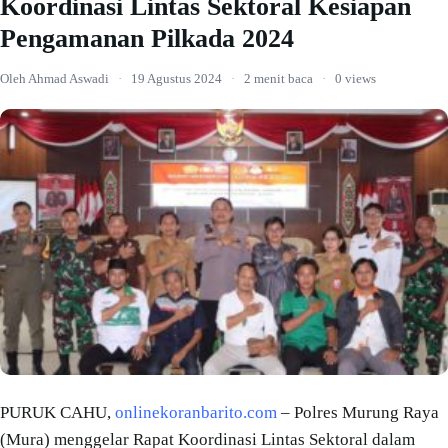
Koordinasi Lintas Sektoral Kesiapan
Pengamanan Pilkada 2024
Oleh Ahmad Aswadi
·
19 Agustus 2024
·
2 menit baca
·
0 views
PURUK CAHU,
onlinekoranbarito.com
– Polres Murung Raya
(Mura) menggelar Rapat Koordinasi Lintas Sektoral dalam