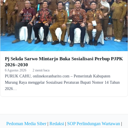
Pj Sekda Sarwo Mintarjo Buka Sosialisasi Perbup PJPK
2026–2030
6 Agustus 2026
·
2 menit baca
PURUK CAHU, onlinekoranbarito.com – Pemerintah Kabupaten
Murung Raya menggelar Sosialisasi Peraturan Bupati Nomor 14 Tahun
2026…
Pedoman Media Siber
|
Redaksi
|
SOP Perlindungan Wartawan
|