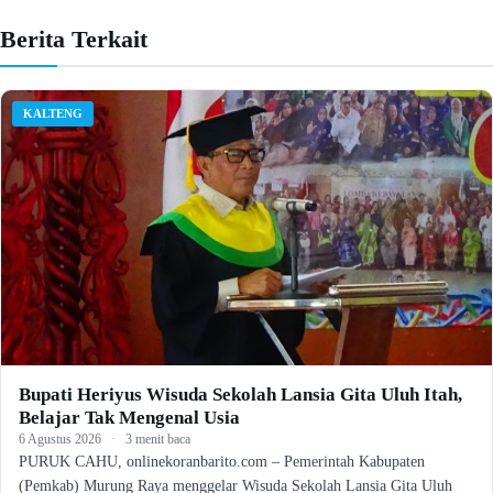
Berita Terkait
KALTENG
Bupati Heriyus Wisuda Sekolah Lansia Gita Uluh Itah,
Belajar Tak Mengenal Usia
6 Agustus 2026
·
3 menit baca
PURUK CAHU, onlinekoranbarito.com – Pemerintah Kabupaten
(Pemkab) Murung Raya menggelar Wisuda Sekolah Lansia Gita Uluh