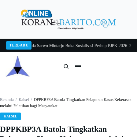
Langsung
ke
konten
TERBARU
g 2026
Pj Sekda Sarwo Mintarjo Buka Sosialisasi Perbup PJPK 2026–2030
Pete
Cari:
Cari
Beranda
/
Kalsel
/
DPPKBP3A Batola Tingkatkan Pelaporan Kasus Kekerasan
melalui Pelatihan bagi Masyarakat
KALSEL
DPPKBP3A Batola Tingkatkan