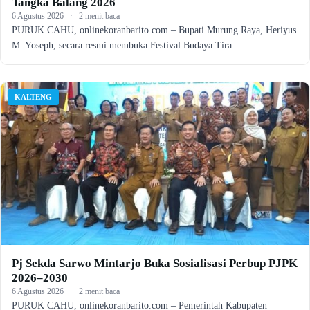
Tangka Balang 2026
6 Agustus 2026
·
2 menit baca
PURUK CAHU, onlinekoranbarito.com – Bupati Murung Raya, Heriyus
M. Yoseph, secara resmi membuka Festival Budaya Tira…
KALTENG
Pj Sekda Sarwo Mintarjo Buka Sosialisasi Perbup PJPK
2026–2030
6 Agustus 2026
·
2 menit baca
PURUK CAHU, onlinekoranbarito.com – Pemerintah Kabupaten