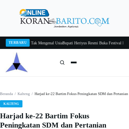
Langsung
ke
konten
TERBARU
Itah, Belajar Tak Mengenal Usia
Bupati Heriyus Resmi Buka Festival Budaya T
Cari:
Cari
Beranda
/
Kalteng
/
Harjad ke-22 Bartim Fokus Peningkatan SDM dan Pertanian
KALTENG
Harjad ke-22 Bartim Fokus
Peningkatan SDM dan Pertanian