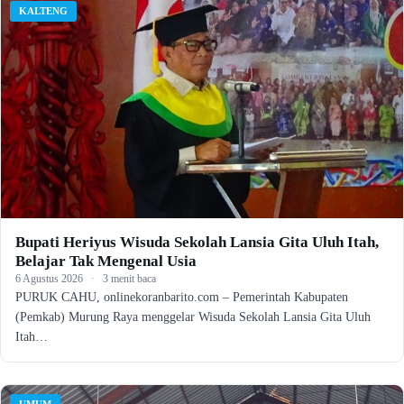
KALTENG
Bupati Heriyus Wisuda Sekolah Lansia Gita Uluh Itah,
Belajar Tak Mengenal Usia
6 Agustus 2026
·
3 menit baca
PURUK CAHU, onlinekoranbarito.com – Pemerintah Kabupaten
(Pemkab) Murung Raya menggelar Wisuda Sekolah Lansia Gita Uluh
Itah…
UMUM