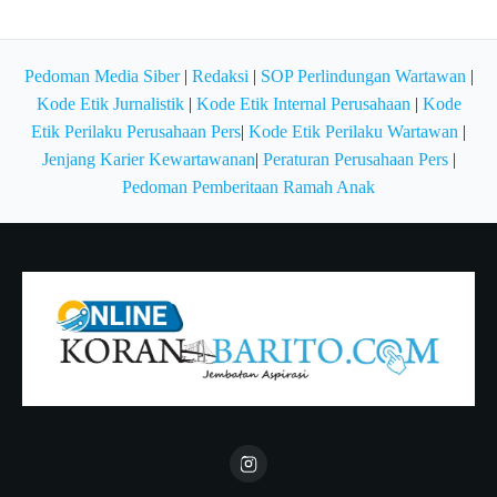
Pedoman Media Siber
|
Redaksi
|
SOP Perlindungan Wartawan
|
Kode Etik Jurnalistik
|
Kode Etik Internal Perusahaan
|
Kode
Etik Perilaku Perusahaan Pers
|
Kode Etik Perilaku Wartawan
|
Jenjang Karier Kewartawanan
|
Peraturan Perusahaan Pers
|
Pedoman Pemberitaan Ramah Anak