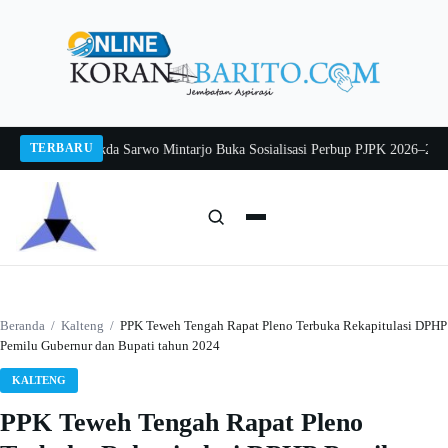
Langsung
ke
konten
TERBARU
g 2026
Pj Sekda Sarwo Mintarjo Buka Sosialisasi Perbup PJPK 2026–2030
Pete
Cari:
Cari
Beranda
/
Kalteng
/
PPK Teweh Tengah Rapat Pleno Terbuka Rekapitulasi DPHP
Pemilu Gubernur dan Bupati tahun 2024
KALTENG
PPK Teweh Tengah Rapat Pleno