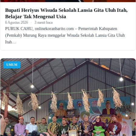
Bupati Heriyus Wisuda Sekolah Lansia Gita Uluh Itah,
Belajar Tak Mengenal Usia
6 Agustus 2026
·
3 menit baca
PURUK CAHU, onlinekoranbarito.com – Pemerintah Kabupaten
(Pemkab) Murung Raya menggelar Wisuda Sekolah Lansia Gita Uluh
Itah…
UMUM