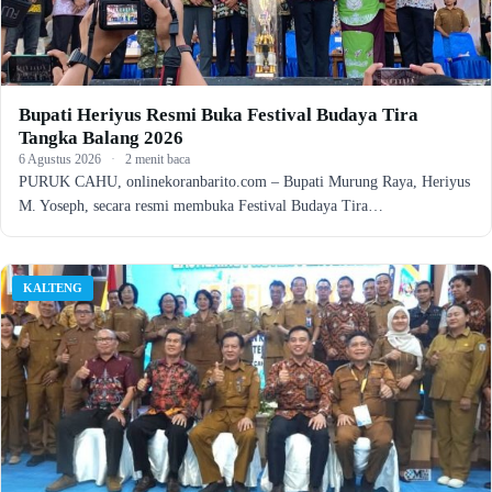
Bupati Heriyus Resmi Buka Festival Budaya Tira
Tangka Balang 2026
6 Agustus 2026
·
2 menit baca
PURUK CAHU, onlinekoranbarito.com – Bupati Murung Raya, Heriyus
M. Yoseph, secara resmi membuka Festival Budaya Tira…
KALTENG