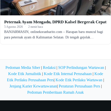
Peternak Ayam Mengadu, DPRD Kalsel Bergerak Cepat
5 Agustus 2026
·
2 menit baca
BANJARMASIN, onlinekoranbarito.com – Harapan baru muncul bagi
para peternak ayam di Kalimantan Selatan. Di tengah gejolak…
Pedoman Media Siber
|
Redaksi
|
SOP Perlindungan Wartawan
|
Kode Etik Jurnalistik
|
Kode Etik Internal Perusahaan
|
Kode
Etik Perilaku Perusahaan Pers
|
Kode Etik Perilaku Wartawan
|
Jenjang Karier Kewartawanan
|
Peraturan Perusahaan Pers
|
Pedoman Pemberitaan Ramah Anak