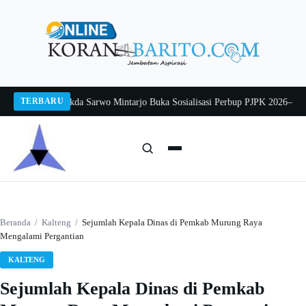
Langsung
ke
konten
TERBARU
ng 2026
Pj Sekda Sarwo Mintarjo Buka Sosialisasi Perbup PJPK 2026–2030
Pet
Cari:
Cari
Beranda
/
Kalteng
/
Sejumlah Kepala Dinas di Pemkab Murung Raya
Mengalami Pergantian
KALTENG
Sejumlah Kepala Dinas di Pemkab