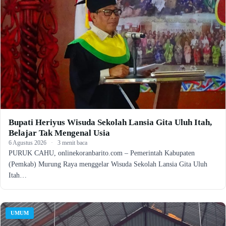
Bupati Heriyus Wisuda Sekolah Lansia Gita Uluh Itah,
Belajar Tak Mengenal Usia
6 Agustus 2026
·
3 menit baca
PURUK CAHU, onlinekoranbarito.com – Pemerintah Kabupaten
(Pemkab) Murung Raya menggelar Wisuda Sekolah Lansia Gita Uluh
Itah…
UMUM