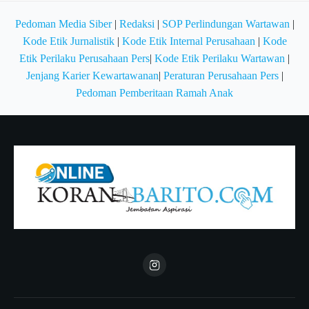
Pedoman Media Siber
|
Redaksi
|
SOP Perlindungan Wartawan
|
Kode Etik Jurnalistik
|
Kode Etik Internal Perusahaan
|
Kode
Etik Perilaku Perusahaan Pers
|
Kode Etik Perilaku Wartawan
|
Jenjang Karier Kewartawanan
|
Peraturan Perusahaan Pers
|
Pedoman Pemberitaan Ramah Anak