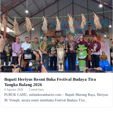
Bupati Heriyus Resmi Buka Festival Budaya Tira
Tangka Balang 2026
6 Agustus 2026
·
2 menit baca
PURUK CAHU, onlinekoranbarito.com – Bupati Murung Raya, Heriyus
M. Yoseph, secara resmi membuka Festival Budaya Tira…