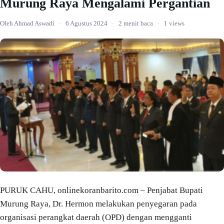
Murung Raya Mengalami Pergantian
Oleh Ahmad Aswadi
·
6 Agustus 2024
·
2 menit baca
·
1 views
PURUK CAHU, onlinekoranbarito.com – Penjabat Bupati
Murung Raya, Dr. Hermon melakukan penyegaran pada
organisasi perangkat daerah (OPD) dengan mengganti