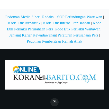
Pedoman Media Siber
|
Redaksi
|
SOP Perlindungan Wartawan
|
Kode Etik Jurnalistik
|
Kode Etik Internal Perusahaan
|
Kode
Etik Perilaku Perusahaan Pers
|
Kode Etik Perilaku Wartawan
|
Jenjang Karier Kewartawanan
|
Peraturan Perusahaan Pers
|
Pedoman Pemberitaan Ramah Anak