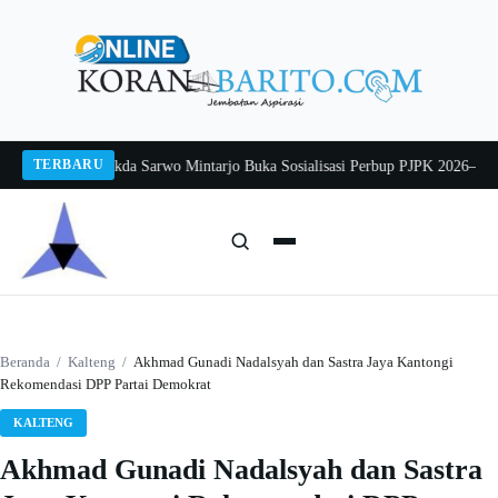
Langsung
ke
konten
TERBARU
ng 2026
Pj Sekda Sarwo Mintarjo Buka Sosialisasi Perbup PJPK 2026–2030
Pet
Cari:
Cari
Beranda
/
Kalteng
/
Akhmad Gunadi Nadalsyah dan Sastra Jaya Kantongi
Rekomendasi DPP Partai Demokrat
KALTENG
Akhmad Gunadi Nadalsyah dan Sastra