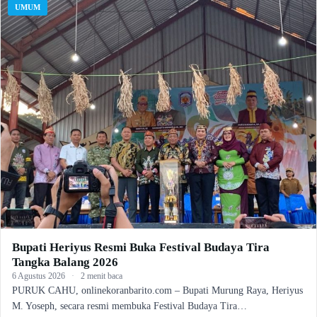
UMUM
Bupati Heriyus Resmi Buka Festival Budaya Tira
Tangka Balang 2026
6 Agustus 2026
·
2 menit baca
PURUK CAHU, onlinekoranbarito.com – Bupati Murung Raya, Heriyus
M. Yoseph, secara resmi membuka Festival Budaya Tira…