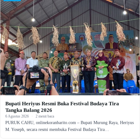
Bupati Heriyus Resmi Buka Festival Budaya Tira
Tangka Balang 2026
6 Agustus 2026
·
2 menit baca
PURUK CAHU, onlinekoranbarito.com – Bupati Murung Raya, Heriyus
M. Yoseph, secara resmi membuka Festival Budaya Tira…