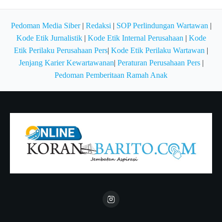
Pedoman Media Siber
|
Redaksi
|
SOP Perlindungan Wartawan
|
Kode Etik Jurnalistik
|
Kode Etik Internal Perusahaan
|
Kode
Etik Perilaku Perusahaan Pers
|
Kode Etik Perilaku Wartawan
|
Jenjang Karier Kewartawanan
|
Peraturan Perusahaan Pers
|
Pedoman Pemberitaan Ramah Anak