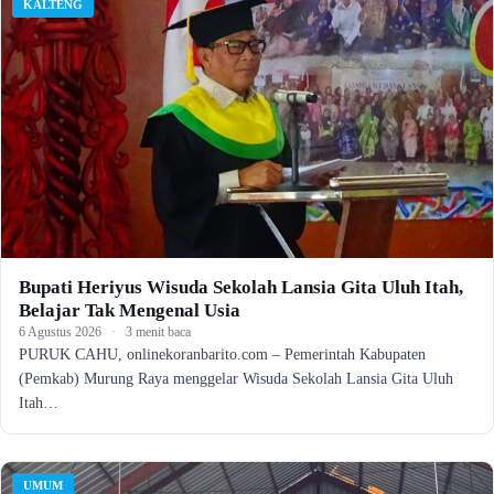
KALTENG
Bupati Heriyus Wisuda Sekolah Lansia Gita Uluh Itah,
Belajar Tak Mengenal Usia
6 Agustus 2026
·
3 menit baca
PURUK CAHU, onlinekoranbarito.com – Pemerintah Kabupaten
(Pemkab) Murung Raya menggelar Wisuda Sekolah Lansia Gita Uluh
Itah…
UMUM