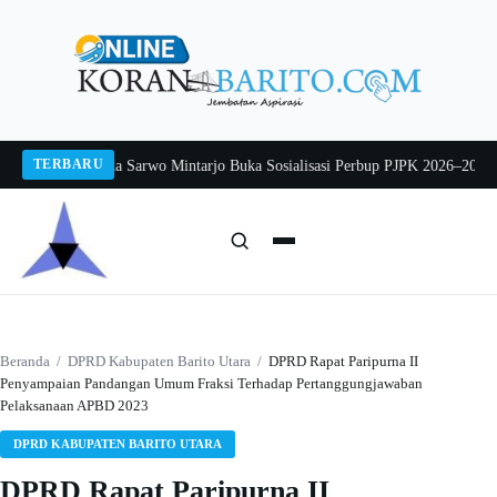
Langsung
ke
konten
TERBARU
 2026
Pj Sekda Sarwo Mintarjo Buka Sosialisasi Perbup PJPK 2026–2030
Peter
Cari:
Cari
Beranda
/
DPRD Kabupaten Barito Utara
/
DPRD Rapat Paripurna II
Penyampaian Pandangan Umum Fraksi Terhadap Pertanggungjawaban
Pelaksanaan APBD 2023
DPRD KABUPATEN BARITO UTARA
DPRD Rapat Paripurna II