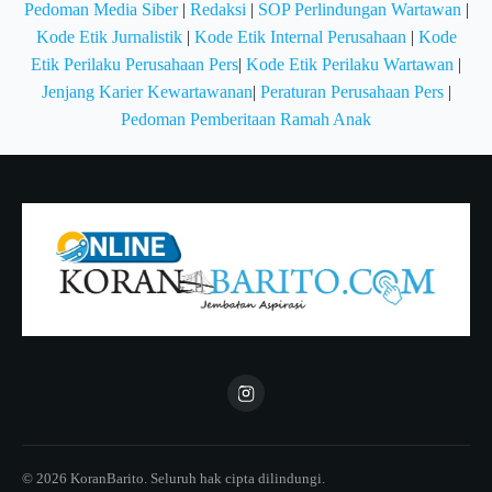
Pedoman Media Siber
|
Redaksi
|
SOP Perlindungan Wartawan
|
Kode Etik Jurnalistik
|
Kode Etik Internal Perusahaan
|
Kode
Etik Perilaku Perusahaan Pers
|
Kode Etik Perilaku Wartawan
|
Jenjang Karier Kewartawanan
|
Peraturan Perusahaan Pers
|
Pedoman Pemberitaan Ramah Anak
© 2026 KoranBarito. Seluruh hak cipta dilindungi.