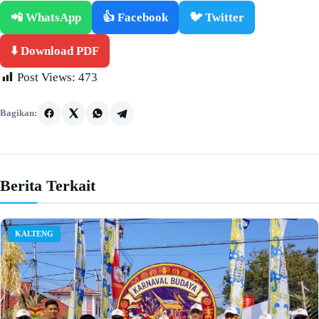
📲 WhatsApp
👍 Facebook
🐦 Twitter
⬇️ Download PDF
Post Views:
473
Bagikan:
Berita Terkait
KALTENG