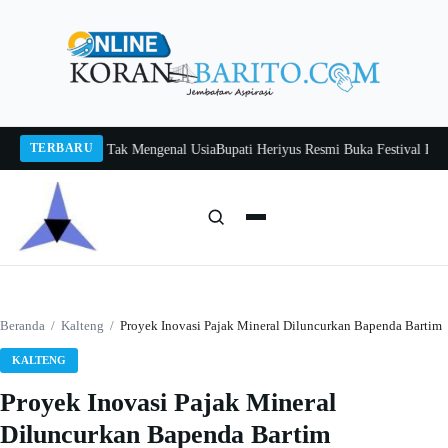
Langsung
ke
konten
TERBARU
Itah, Belajar Tak Mengenal Usia
Bupati Heriyus Resmi Buka Festival Budaya 
Cari:
Cari
Beranda
/
Kalteng
/
Proyek Inovasi Pajak Mineral Diluncurkan Bapenda Bartim
KALTENG
Proyek Inovasi Pajak Mineral
Diluncurkan Bapenda Bartim