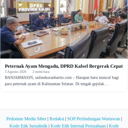
Peternak Ayam Mengadu, DPRD Kalsel Bergerak Cepat
5 Agustus 2026
·
2 menit baca
BANJARMASIN, onlinekoranbarito.com – Harapan baru muncul bagi
para peternak ayam di Kalimantan Selatan. Di tengah gejolak…
Pedoman Media Siber
|
Redaksi
|
SOP Perlindungan Wartawan
|
Kode Etik Jurnalistik
|
Kode Etik Internal Perusahaan
|
Kode