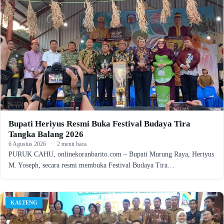
Bupati Heriyus Resmi Buka Festival Budaya Tira
Tangka Balang 2026
6 Agustus 2026
·
2 menit baca
PURUK CAHU, onlinekoranbarito.com – Bupati Murung Raya, Heriyus
M. Yoseph, secara resmi membuka Festival Budaya Tira…
KALTENG