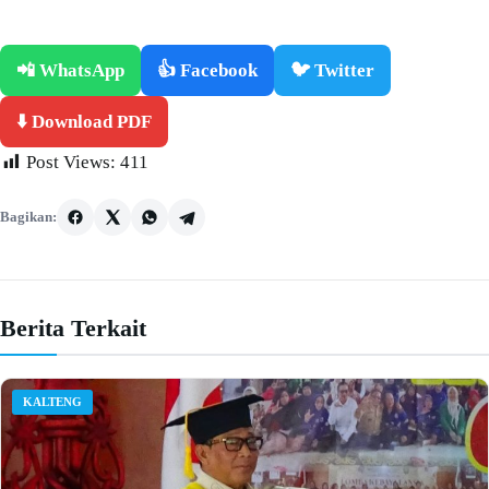
📲 WhatsApp
👍 Facebook
🐦 Twitter
⬇️ Download PDF
Post Views:
411
Bagikan:
Berita Terkait
KALTENG