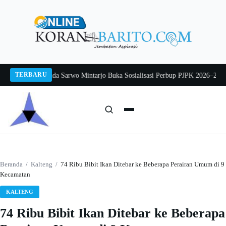
Langsung
ke
konten
TERBARU
g 2026
Pj Sekda Sarwo Mintarjo Buka Sosialisasi Perbup PJPK 2026–2030
Pete
Cari:
Cari
Beranda
/
Kalteng
/
74 Ribu Bibit Ikan Ditebar ke Beberapa Perairan Umum di 9
Kecamatan
KALTENG
74 Ribu Bibit Ikan Ditebar ke Beberapa