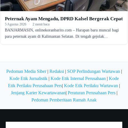
Peternak Ayam Mengadu, DPRD Kalsel Bergerak Cepat
5 Agustus 2026
·
2 menit baca
BANJARMASIN, onlinekoranbarito.com – Harapan baru muncul bagi
para peternak ayam di Kalimantan Selatan. Di tengah gejolak…
Pedoman Media Siber
|
Redaksi
|
SOP Perlindungan Wartawan
|
Kode Etik Jurnalistik
|
Kode Etik Internal Perusahaan
|
Kode
Etik Perilaku Perusahaan Pers
|
Kode Etik Perilaku Wartawan
|
Jenjang Karier Kewartawanan
|
Peraturan Perusahaan Pers
|
Pedoman Pemberitaan Ramah Anak