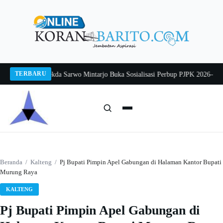
Langsung
ke
konten
TERBARU
ang 2026
Pj Sekda Sarwo Mintarjo Buka Sosialisasi Perbup PJPK 2026–2030
Pet
Cari:
Cari
Beranda
/
Kalteng
/
Pj Bupati Pimpin Apel Gabungan di Halaman Kantor Bupati
Murung Raya
KALTENG
Pj Bupati Pimpin Apel Gabungan di