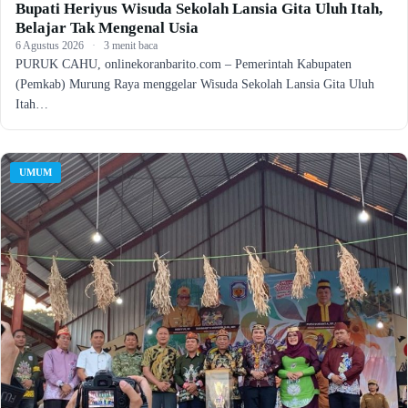
Bupati Heriyus Wisuda Sekolah Lansia Gita Uluh Itah,
Belajar Tak Mengenal Usia
6 Agustus 2026
·
3 menit baca
PURUK CAHU, onlinekoranbarito.com – Pemerintah Kabupaten
(Pemkab) Murung Raya menggelar Wisuda Sekolah Lansia Gita Uluh
Itah…
UMUM