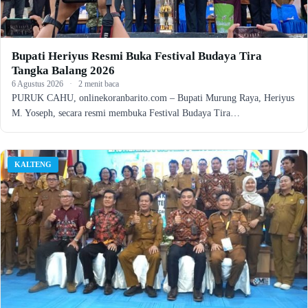
Bupati Heriyus Resmi Buka Festival Budaya Tira
Tangka Balang 2026
6 Agustus 2026
·
2 menit baca
PURUK CAHU, onlinekoranbarito.com – Bupati Murung Raya, Heriyus
M. Yoseph, secara resmi membuka Festival Budaya Tira…
KALTENG