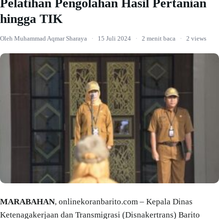
Pelatihan Pengolahan Hasil Pertanian
hingga TIK
Oleh Muhammad Aqmar Sharaya
·
15 Juli 2024
·
2 menit baca
·
2 views
MARABAHAN
, onlinekoranbarito.com – Kepala Dinas
Ketenagakerjaan dan Transmigrasi (Disnakertrans) Barito