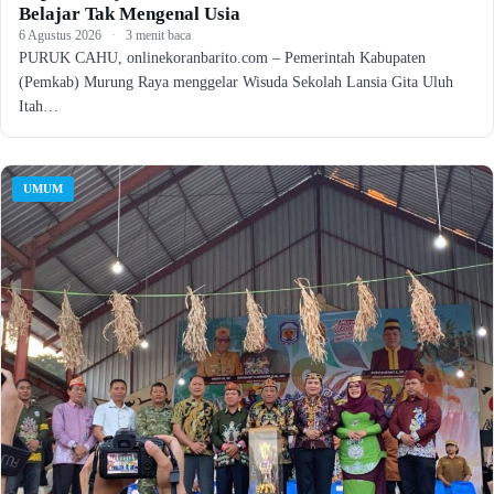
Belajar Tak Mengenal Usia
6 Agustus 2026
·
3 menit baca
PURUK CAHU, onlinekoranbarito.com – Pemerintah Kabupaten
(Pemkab) Murung Raya menggelar Wisuda Sekolah Lansia Gita Uluh
Itah…
UMUM