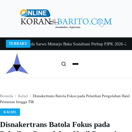
Langsung
ke
konten
TERBARU
g 2026
Pj Sekda Sarwo Mintarjo Buka Sosialisasi Perbup PJPK 2026–2030
Pete
Cari:
Cari
Beranda
/
Kalsel
/
Disnakertrans Batola Fokus pada Pelatihan Pengolahan Hasil
Pertanian hingga TIK
KALSEL
Disnakertrans Batola Fokus pada