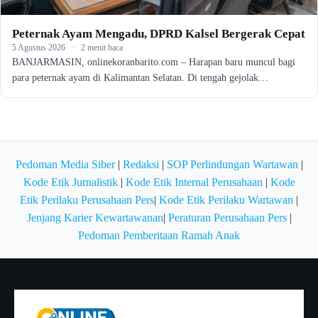
Peternak Ayam Mengadu, DPRD Kalsel Bergerak Cepat
5 Agustus 2026
·
2 menit baca
BANJARMASIN, onlinekoranbarito.com – Harapan baru muncul bagi
para peternak ayam di Kalimantan Selatan. Di tengah gejolak…
Pedoman Media Siber
|
Redaksi
|
SOP Perlindungan Wartawan
|
Kode Etik Jurnalistik
|
Kode Etik Internal Perusahaan
|
Kode
Etik Perilaku Perusahaan Pers
|
Kode Etik Perilaku Wartawan
|
Jenjang Karier Kewartawanan
|
Peraturan Perusahaan Pers
|
Pedoman Pemberitaan Ramah Anak