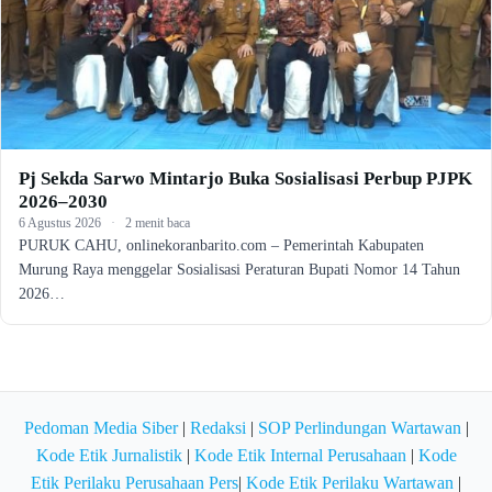
Pj Sekda Sarwo Mintarjo Buka Sosialisasi Perbup PJPK
2026–2030
6 Agustus 2026
·
2 menit baca
PURUK CAHU, onlinekoranbarito.com – Pemerintah Kabupaten
Murung Raya menggelar Sosialisasi Peraturan Bupati Nomor 14 Tahun
2026…
Pedoman Media Siber
|
Redaksi
|
SOP Perlindungan Wartawan
|
Kode Etik Jurnalistik
|
Kode Etik Internal Perusahaan
|
Kode
Etik Perilaku Perusahaan Pers
|
Kode Etik Perilaku Wartawan
|