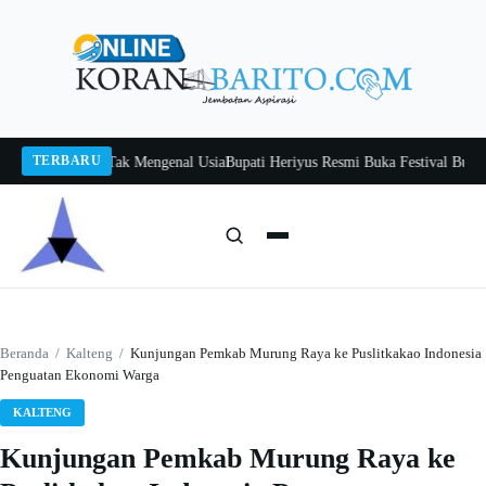
Langsung
ke
konten
TERBARU
tah, Belajar Tak Mengenal Usia
Bupati Heriyus Resmi Buka Festival Budaya Ti
Cari:
Cari
Beranda
/
Kalteng
/
Kunjungan Pemkab Murung Raya ke Puslitkakao Indonesia
Penguatan Ekonomi Warga
KALTENG
Kunjungan Pemkab Murung Raya ke