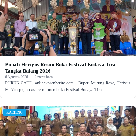
Bupati Heriyus Resmi Buka Festival Budaya Tira
Tangka Balang 2026
6 Agustus 2026
·
2 menit baca
PURUK CAHU, onlinekoranbarito.com – Bupati Murung Raya, Heriyus
M. Yoseph, secara resmi membuka Festival Budaya Tira…
KALTENG