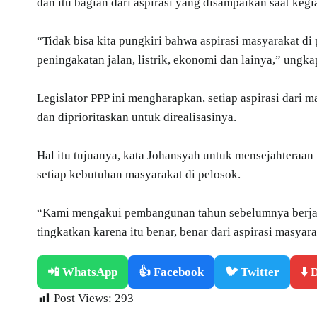
dan itu bagian dari aspirasi yang disampaikan saat kegia
“Tidak bisa kita pungkiri bahwa aspirasi masyarakat d
peningakatan jalan, listrik, ekonomi dan lainya,” ungka
Legislator PPP ini mengharapkan, setiap aspirasi dari 
dan diprioritaskan untuk direalisasinya.
Hal itu tujuanya, kata Johansyah untuk mensejahteraan
setiap kebutuhan masyarakat di pelosok.
“Kami mengakui pembangunan tahun sebelumnya berjala
tingkatkan karena itu benar, benar dari aspirasi masyara
📲 WhatsApp
👍 Facebook
🐦 Twitter
⬇️
Post Views:
293