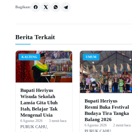
Bagikan:
Berita Terkait
KALTENG
UMUM
Bupati Heriyus
Wisuda Sekolah
Bupati Heriyus
Lansia Gita Uluh
Resmi Buka Festival
Itah, Belajar Tak
Budaya Tira Tangka
Mengenal Usia
Balang 2026
6 Agustus 2026
·
3 menit baca
6 Agustus 2026
·
2 menit baca
PURUK CAHU,
PURUK CAHU,