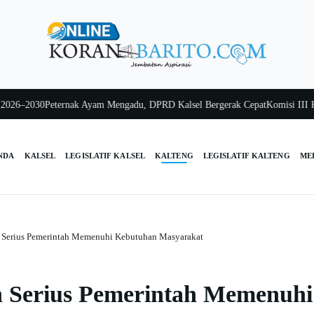
–2030
Peternak Ayam Mengadu, DPRD Kalsel Bergerak Cepat
Komisi III Kalse
NDA
KALSEL
LEGISLATIF KALSEL
KALTENG
LEGISLATIF KALTENG
ME
an Serius Pemerintah Memenuhi Kebutuhan Masyarakat
an Serius Pemerintah Memenuhi