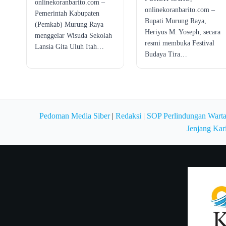
onlinekoranbarito.com –
onlinekoranbarito.com –
Pemerintah Kabupaten
Bupati Murung Raya,
(Pemkab) Murung Raya
Heriyus M. Yoseph, secara
menggelar Wisuda Sekolah
resmi membuka Festival
Lansia Gita Uluh Itah…
Budaya Tira…
Pedoman Media Siber
|
Redaksi
|
SOP Perlindungan Wart
Jenjang Kar