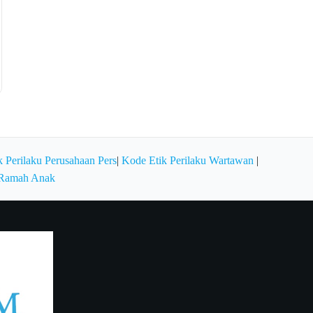
 Perilaku Perusahaan Pers
|
Kode Etik Perilaku Wartawan
|
 Ramah Anak