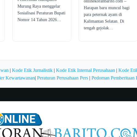
onlinekoranbarito.com –
Murung Raya menggelar
Harapan baru muncul bagi
Sosialisasi Peraturan Bupati
para peternak ayam di
Nomor 14 Tahun 2026…
Kalimantan Selatan. Di
tengah gejolak…
awan
|
Kode Etik Jurnalistik
|
Kode Etik Internal Perusahaan
|
Kode Etik
ier Kewartawanan
|
Peraturan Perusahaan Pers
|
Pedoman Pemberitaan