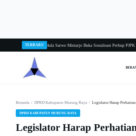
Langsung
ke
konten
TERBARU
ngka Balang 2026
Pj Sekda Sarwo Mintarjo Buka Sosialisasi Perbup PJPK 2026
BERA
Cari:
Beranda
/
DPRD Kabupaten Murung Raya
/
Legislator Harap Perhati
DPRD KABUPATEN MURUNG RAYA
Legislator Harap Perhati