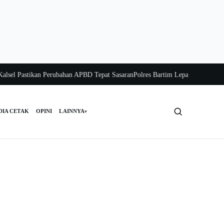
l Pastikan Perubahan APBD Tepat Sasaran
Polres Bartim Lepas Bakti Sosial un
DIA CETAK
OPINI
LAINNYA
▾
Cari