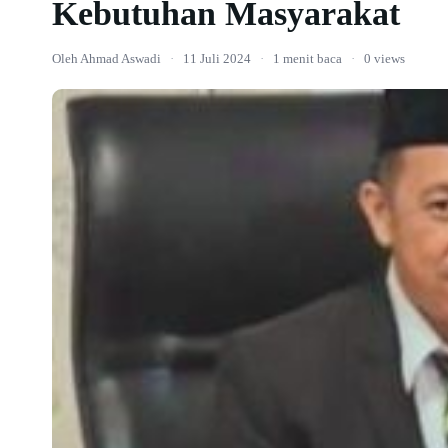
Kebutuhan Masyarakat
Oleh Ahmad Aswadi
·
11 Juli 2024
·
1 menit baca
·
0 views