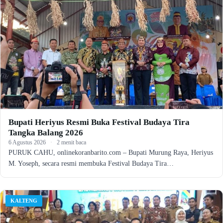
Bupati Heriyus Resmi Buka Festival Budaya Tira
Tangka Balang 2026
6 Agustus 2026
·
2 menit baca
PURUK CAHU, onlinekoranbarito.com – Bupati Murung Raya, Heriyus
M. Yoseph, secara resmi membuka Festival Budaya Tira…
KALTENG