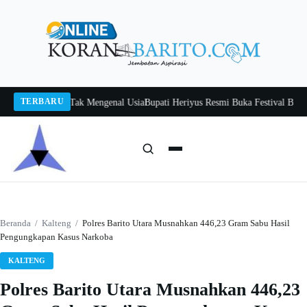
Langsung
ke
konten
TERBARU
Itah, Belajar Tak Mengenal Usia
Bupati Heriyus Resmi Buka Festival Budaya T
Cari:
Cari
Beranda
/
Kalteng
/
Polres Barito Utara Musnahkan 446,23 Gram Sabu Hasil
Pengungkapan Kasus Narkoba
KALTENG
Polres Barito Utara Musnahkan 446,23