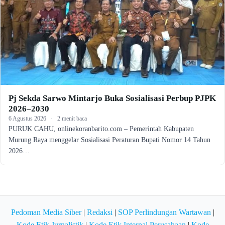
Pj Sekda Sarwo Mintarjo Buka Sosialisasi Perbup PJPK
2026–2030
6 Agustus 2026
·
2 menit baca
PURUK CAHU, onlinekoranbarito.com – Pemerintah Kabupaten
Murung Raya menggelar Sosialisasi Peraturan Bupati Nomor 14 Tahun
2026…
Pedoman Media Siber
|
Redaksi
|
SOP Perlindungan Wartawan
|
Kode Etik Jurnalistik
|
Kode Etik Internal Perusahaan
|
Kode