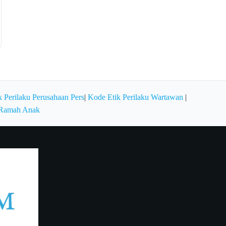
 Perilaku Perusahaan Pers
|
Kode Etik Perilaku Wartawan
|
 Ramah Anak