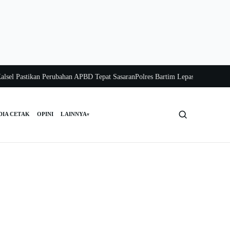
astikan Perubahan APBD Tepat Sasaran
Polres Bartim Lepas Bakti Sosial untuk
DIA CETAK
OPINI
LAINNYA
▾
Cari