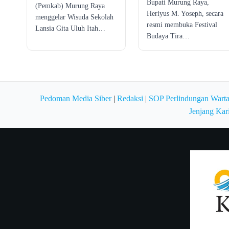
Bupati Murung Raya,
(Pemkab) Murung Raya
Heriyus M. Yoseph, secara
menggelar Wisuda Sekolah
resmi membuka Festival
Lansia Gita Uluh Itah…
Budaya Tira…
Pedoman Media Siber
|
Redaksi
|
SOP Perlindungan Wart
Jenjang Kar