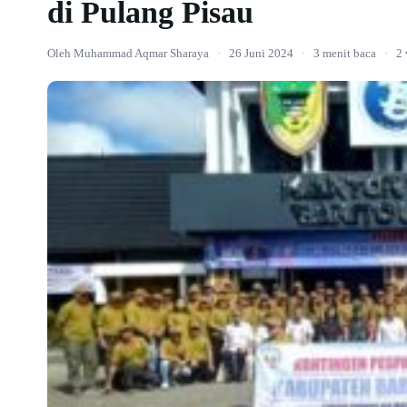
di Pulang Pisau
Oleh Muhammad Aqmar Sharaya
·
26 Juni 2024
·
3 menit baca
·
2 