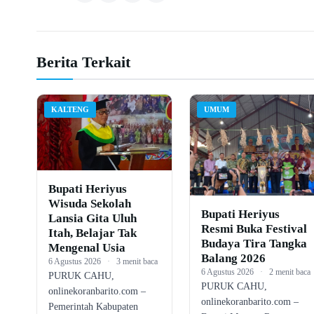
Berita Terkait
KALTENG
UMUM
Bupati Heriyus
Wisuda Sekolah
Bupati Heriyus
Lansia Gita Uluh
Resmi Buka Festival
Itah, Belajar Tak
Budaya Tira Tangka
Mengenal Usia
Balang 2026
6 Agustus 2026
·
3 menit baca
6 Agustus 2026
·
2 menit baca
PURUK CAHU,
PURUK CAHU,
onlinekoranbarito.com –
onlinekoranbarito.com –
Pemerintah Kabupaten