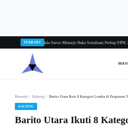
Langsung
ke
konten
TERBARU
ka Balang 2026
Pj Sekda Sarwo Mintarjo Buka Sosialisasi Perbup PJPK 2026–2
BERA
Cari:
Beranda
/
Kalteng
/
Barito Utara Ikuti 8 Kategori Lomba di Pesparawi 
KALTENG
Barito Utara Ikuti 8 Kate