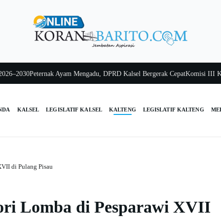
030
Peternak Ayam Mengadu, DPRD Kalsel Bergerak Cepat
Komisi III Kalsel P
NDA
KALSEL
LEGISLATIF KALSEL
KALTENG
LEGISLATIF KALTENG
ME
XVII di Pulang Pisau
gori Lomba di Pesparawi XVII