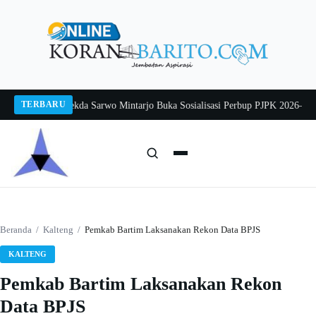
Langsung
ke
konten
TERBARU
ang 2026
Pj Sekda Sarwo Mintarjo Buka Sosialisasi Perbup PJPK 2026–2030
Pe
Cari:
Cari
Beranda
/
Kalteng
/
Pemkab Bartim Laksanakan Rekon Data BPJS
KALTENG
Pemkab Bartim Laksanakan Rekon
Data BPJS