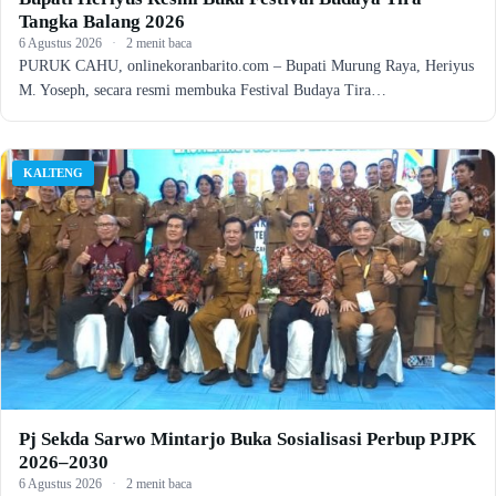
Tangka Balang 2026
6 Agustus 2026
·
2 menit baca
PURUK CAHU, onlinekoranbarito.com – Bupati Murung Raya, Heriyus
M. Yoseph, secara resmi membuka Festival Budaya Tira…
KALTENG
Pj Sekda Sarwo Mintarjo Buka Sosialisasi Perbup PJPK
2026–2030
6 Agustus 2026
·
2 menit baca