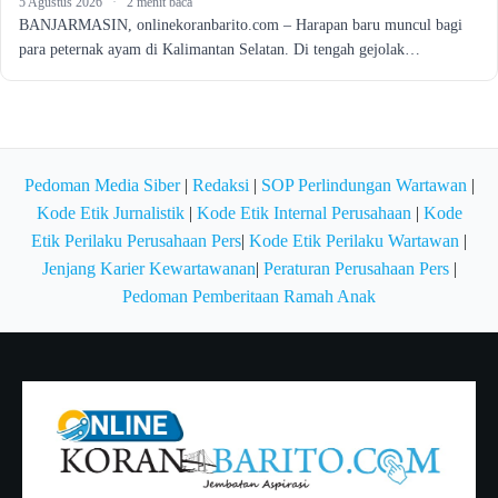
5 Agustus 2026
·
2 menit baca
BANJARMASIN, onlinekoranbarito.com – Harapan baru muncul bagi
para peternak ayam di Kalimantan Selatan. Di tengah gejolak…
Pedoman Media Siber
|
Redaksi
|
SOP Perlindungan Wartawan
|
Kode Etik Jurnalistik
|
Kode Etik Internal Perusahaan
|
Kode
Etik Perilaku Perusahaan Pers
|
Kode Etik Perilaku Wartawan
|
Jenjang Karier Kewartawanan
|
Peraturan Perusahaan Pers
|
Pedoman Pemberitaan Ramah Anak