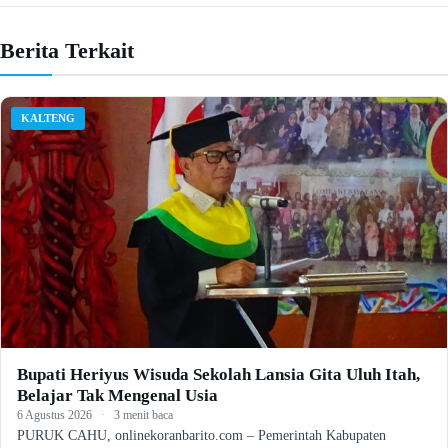
Berita Terkait
KALTENG
Bupati Heriyus Wisuda Sekolah Lansia Gita Uluh Itah,
Belajar Tak Mengenal Usia
6 Agustus 2026
·
3 menit baca
PURUK CAHU, onlinekoranbarito.com – Pemerintah Kabupaten