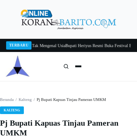
Langsung
ke
konten
TERBARU
Itah, Belajar Tak Mengenal Usia
Bupati Heriyus Resmi Buka Festival Budaya T
Cari:
Cari
Beranda
/
Kalteng
/
Pj Bupati Kapuas Tinjau Pameran UMKM
KALTENG
Pj Bupati Kapuas Tinjau Pameran
UMKM