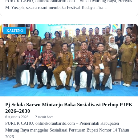
PURUK CAHU, onlinekoranbarito.com – Bupati Murung Raya, Heriyus
M. Yoseph, secara resmi membuka Festival Budaya Tira…
KALTENG
Pj Sekda Sarwo Mintarjo Buka Sosialisasi Perbup PJPK
2026–2030
6 Agustus 2026
·
2 menit baca
PURUK CAHU, onlinekoranbarito.com – Pemerintah Kabupaten
Murung Raya menggelar Sosialisasi Peraturan Bupati Nomor 14 Tahun
2026…