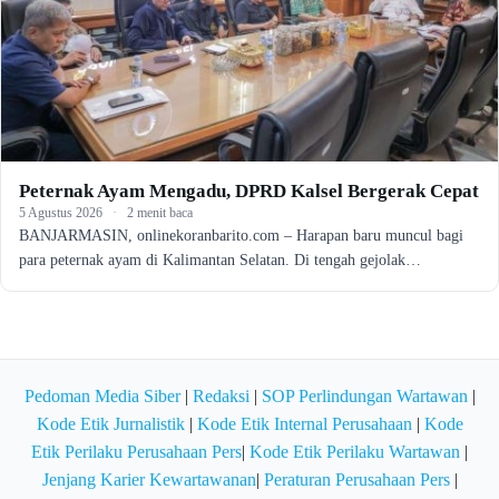
Peternak Ayam Mengadu, DPRD Kalsel Bergerak Cepat
5 Agustus 2026
·
2 menit baca
BANJARMASIN, onlinekoranbarito.com – Harapan baru muncul bagi
para peternak ayam di Kalimantan Selatan. Di tengah gejolak…
Pedoman Media Siber
|
Redaksi
|
SOP Perlindungan Wartawan
|
Kode Etik Jurnalistik
|
Kode Etik Internal Perusahaan
|
Kode
Etik Perilaku Perusahaan Pers
|
Kode Etik Perilaku Wartawan
|
Jenjang Karier Kewartawanan
|
Peraturan Perusahaan Pers
|