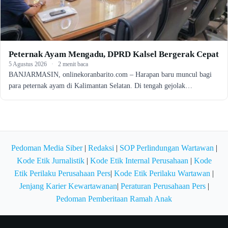
Peternak Ayam Mengadu, DPRD Kalsel Bergerak Cepat
5 Agustus 2026
·
2 menit baca
BANJARMASIN, onlinekoranbarito.com – Harapan baru muncul bagi
para peternak ayam di Kalimantan Selatan. Di tengah gejolak…
Pedoman Media Siber
|
Redaksi
|
SOP Perlindungan Wartawan
|
Kode Etik Jurnalistik
|
Kode Etik Internal Perusahaan
|
Kode
Etik Perilaku Perusahaan Pers
|
Kode Etik Perilaku Wartawan
|
Jenjang Karier Kewartawanan
|
Peraturan Perusahaan Pers
|
Pedoman Pemberitaan Ramah Anak