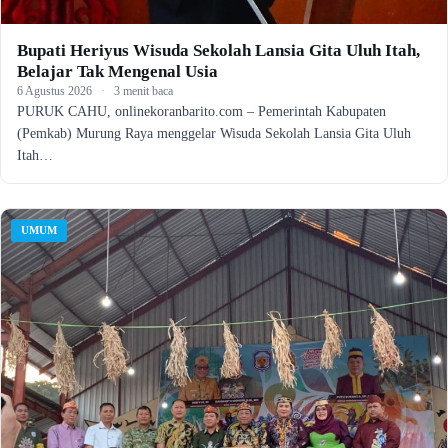
Bupati Heriyus Wisuda Sekolah Lansia Gita Uluh Itah,
Belajar Tak Mengenal Usia
6 Agustus 2026
·
3 menit baca
PURUK CAHU, onlinekoranbarito.com – Pemerintah Kabupaten
(Pemkab) Murung Raya menggelar Wisuda Sekolah Lansia Gita Uluh
Itah…
UMUM