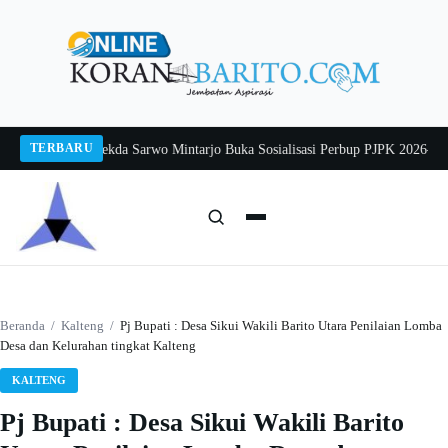
Langsung
ke
konten
TERBARU
lang 2026
Pj Sekda Sarwo Mintarjo Buka Sosialisasi Perbup PJPK 2026–2030
P
Cari:
Cari
Beranda
/
Kalteng
/
Pj Bupati : Desa Sikui Wakili Barito Utara Penilaian Lomba
Desa dan Kelurahan tingkat Kalteng
KALTENG
Pj Bupati : Desa Sikui Wakili Barito