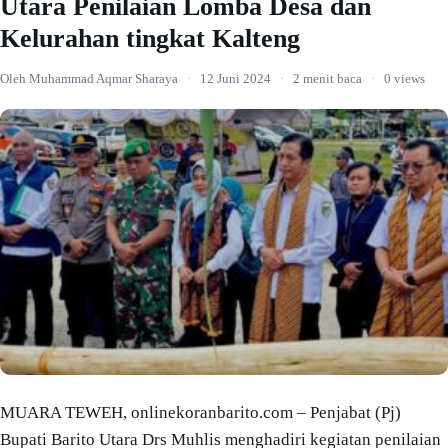
Utara Penilaian Lomba Desa dan
Kelurahan tingkat Kalteng
Oleh Muhammad Aqmar Sharaya
·
12 Juni 2024
·
2 menit baca
·
0 views
MUARA TEWEH, onlinekoranbarito.com – Penjabat (Pj)
Bupati Barito Utara Drs Muhlis menghadiri kegiatan penilaian