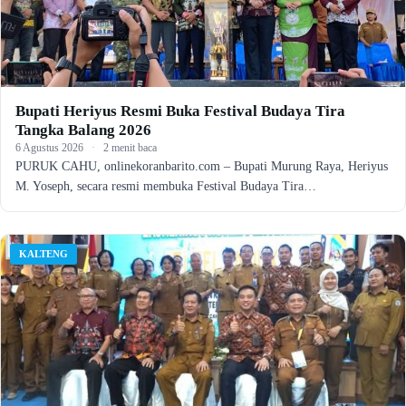
Bupati Heriyus Resmi Buka Festival Budaya Tira
Tangka Balang 2026
6 Agustus 2026
·
2 menit baca
PURUK CAHU, onlinekoranbarito.com – Bupati Murung Raya, Heriyus
M. Yoseph, secara resmi membuka Festival Budaya Tira…
KALTENG