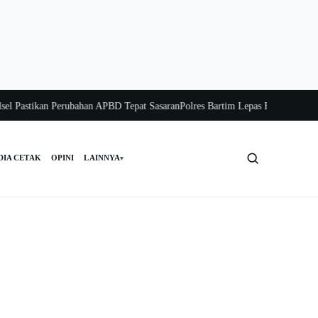
astikan Perubahan APBD Tepat Sasaran
Polres Bartim Lepas Bakti Sosial untuk
DIA CETAK
OPINI
LAINNYA
▾
Cari