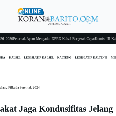
030
Peternak Ayam Mengadu, DPRD Kalsel Bergerak Cepat
Komisi III Kalsel P
NDA
KALSEL
LEGISLATIF KALSEL
KALTENG
LEGISLATIF KALTENG
ME
elang Pilkada Serentak 2024
kat Jaga Kondusifitas Jelang