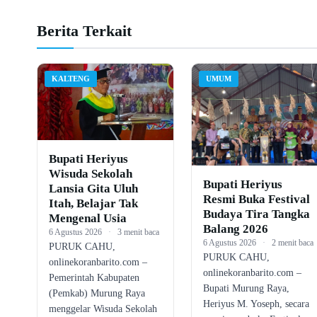
Berita Terkait
KALTENG
UMUM
Bupati Heriyus
Wisuda Sekolah
Bupati Heriyus
Lansia Gita Uluh
Resmi Buka Festival
Itah, Belajar Tak
Budaya Tira Tangka
Mengenal Usia
Balang 2026
6 Agustus 2026
·
3 menit baca
6 Agustus 2026
·
2 menit baca
PURUK CAHU,
PURUK CAHU,
onlinekoranbarito.com –
onlinekoranbarito.com –
Pemerintah Kabupaten
Bupati Murung Raya,
(Pemkab) Murung Raya
Heriyus M. Yoseph, secara
menggelar Wisuda Sekolah