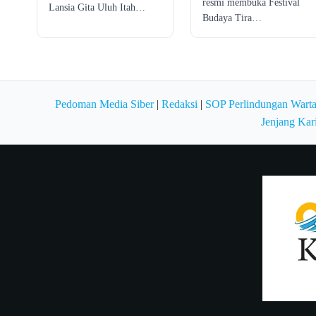
resmi membuka Festival
Lansia Gita Uluh Itah…
Budaya Tira…
Pedoman Media Siber
|
Redaksi
|
SOP Perlindungan Wart
Jenjang Kar