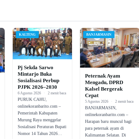
KALTENG
BANJARMASIN
Pj Sekda Sarwo
Mintarjo Buka
Peternak Ayam
Sosialisasi Perbup
Mengadu, DPRD
PJPK 2026–2030
Kalsel Bergerak
6 Agustus 2026
·
2 menit baca
Cepat
PURUK CAHU,
5 Agustus 2026
·
2 menit baca
onlinekoranbarito.com –
BANJARMASIN,
Pemerintah Kabupaten
onlinekoranbarito.com –
Murung Raya menggelar
Harapan baru muncul bagi
Sosialisasi Peraturan Bupati
para peternak ayam di
Nomor 14 Tahun 2026…
Kalimantan Selatan. Di