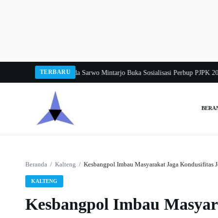
Langsung
ke
konten
TERBARU
a Balang 2026
Pj Sekda Sarwo Mintarjo Buka Sosialisasi Perbup PJPK 2026–2
BERA
Cari:
Beranda
/
Kalteng
/
Kesbangpol Imbau Masyarakat Jaga Kondusifitas J
KALTENG
Kesbangpol Imbau Masyara