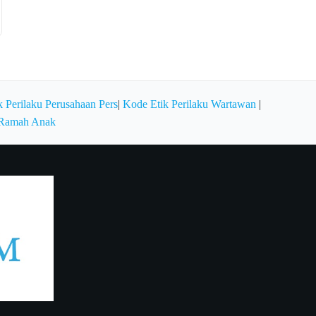
 Perilaku Perusahaan Pers
|
Kode Etik Perilaku Wartawan
|
 Ramah Anak