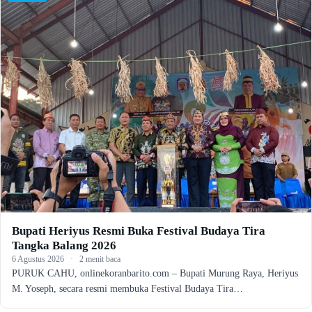
Bupati Heriyus Resmi Buka Festival Budaya Tira
Tangka Balang 2026
6 Agustus 2026
·
2 menit baca
PURUK CAHU, onlinekoranbarito.com – Bupati Murung Raya, Heriyus
M. Yoseph, secara resmi membuka Festival Budaya Tira…