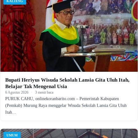
KALTENG
Bupati Heriyus Wisuda Sekolah Lansia Gita Uluh Itah,
Belajar Tak Mengenal Usia
6 Agustus 2026
·
3 menit baca
PURUK CAHU, onlinekoranbarito.com – Pemerintah Kabupaten
(Pemkab) Murung Raya menggelar Wisuda Sekolah Lansia Gita Uluh
Itah…
UMUM