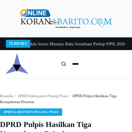
Langsung
ke
konten
TERBARU
ang 2026
Pj Sekda Sarwo Mintarjo Buka Sosialisasi Perbup PJPK 2026–2030
Pe
Cari:
Cari
Beranda
/
DPRD Kabupaten Pulang Pisau
/
DPRD Pulpis Hasilkan Tiga
Kesepakatan Prioritas
DPRD KABUPATEN PULANG PISAU
DPRD Pulpis Hasilkan Tiga