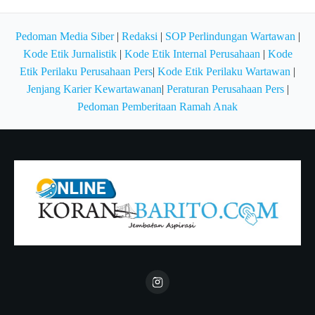
Pedoman Media Siber
|
Redaksi
|
SOP Perlindungan Wartawan
|
Kode Etik Jurnalistik
|
Kode Etik Internal Perusahaan
|
Kode
Etik Perilaku Perusahaan Pers
|
Kode Etik Perilaku Wartawan
|
Jenjang Karier Kewartawanan
|
Peraturan Perusahaan Pers
|
Pedoman Pemberitaan Ramah Anak