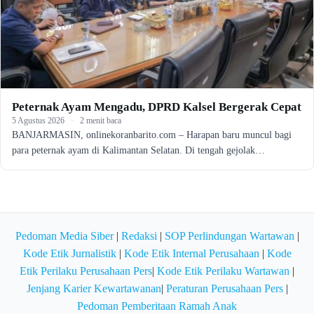
Peternak Ayam Mengadu, DPRD Kalsel Bergerak Cepat
5 Agustus 2026
·
2 menit baca
BANJARMASIN, onlinekoranbarito.com – Harapan baru muncul bagi
para peternak ayam di Kalimantan Selatan. Di tengah gejolak…
Pedoman Media Siber
|
Redaksi
|
SOP Perlindungan Wartawan
|
Kode Etik Jurnalistik
|
Kode Etik Internal Perusahaan
|
Kode
Etik Perilaku Perusahaan Pers
|
Kode Etik Perilaku Wartawan
|
Jenjang Karier Kewartawanan
|
Peraturan Perusahaan Pers
|
Pedoman Pemberitaan Ramah Anak