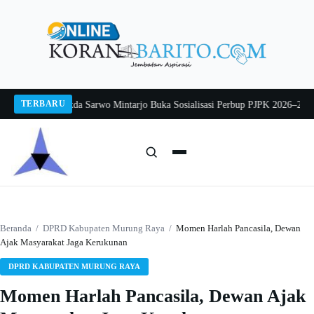
Langsung
ke
konten
TERBARU
ng 2026
Pj Sekda Sarwo Mintarjo Buka Sosialisasi Perbup PJPK 2026–2030
Pet
Cari:
Cari
Beranda
/
DPRD Kabupaten Murung Raya
/
Momen Harlah Pancasila, Dewan
Ajak Masyarakat Jaga Kerukunan
DPRD KABUPATEN MURUNG RAYA
Momen Harlah Pancasila, Dewan Ajak