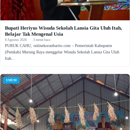
Bupati Heriyus Wisuda Sekolah Lansia Gita Uluh Itah,
Belajar Tak Mengenal Usia
6 Agustus 2026
·
3 menit baca
PURUK CAHU, onlinekoranbarito.com – Pemerintah Kabupaten
(Pemkab) Murung Raya menggelar Wisuda Sekolah Lansia Gita Uluh
Itah…
UMUM