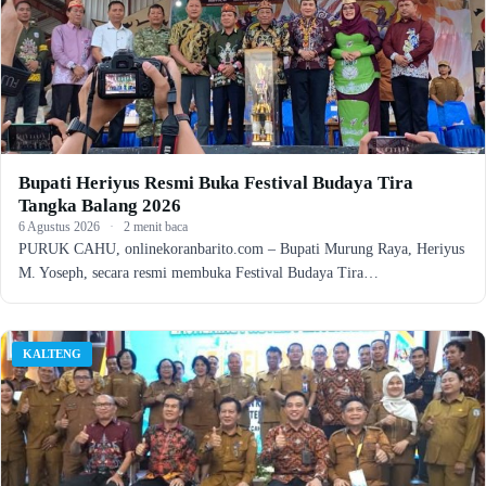
Bupati Heriyus Resmi Buka Festival Budaya Tira
Tangka Balang 2026
6 Agustus 2026
·
2 menit baca
PURUK CAHU, onlinekoranbarito.com – Bupati Murung Raya, Heriyus
M. Yoseph, secara resmi membuka Festival Budaya Tira…
KALTENG