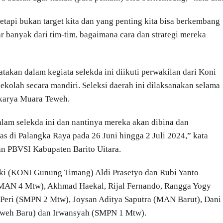
etapi bukan target kita dan yang penting kita bisa berkembang
r banyak dari tim-tim, bagaimana cara dan strategi mereka
akan dalam kegiata selekda ini diikuti perwakilan dari Koni
ekolah secara mandiri. Seleksi daerah ini dilaksanakan selama
akarya Muara Teweh.
dalam selekda ini dan nantinya mereka akan dibina dan
s di Palangka Raya pada 26 Juni hingga 2 Juli 2024,” kata
n PBVSI Kabupaten Barito Uitara.
iski (KONI Gunung Timang) Aldi Prasetyo dan Rubi Yanto
SMAN 4 Mtw), Akhmad Haekal, Rijal Fernando, Rangga Yogy
 Peri (SMPN 2 Mtw), Joysan Aditya Saputra (MAN Barut), Dani
eweh Baru) dan Irwansyah (SMPN 1 Mtw).