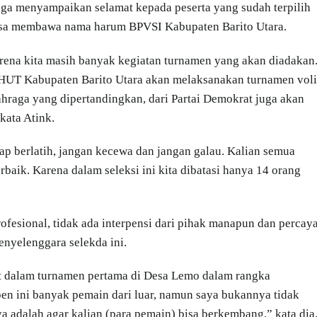
uga menyampaikan selamat kepada peserta yang sudah terpilih
 bisa membawa nama harum BPVSI Kabupaten Barito Utara.
karena kita masih banyak kegiatan turnamen yang akan diadakan
 HUT Kabupaten Barito Utara akan melaksanakan turnamen voli
hraga yang dipertandingkan, dari Partai Demokrat juga akan
kata Atink.
etap berlatih, jangan kecewa dan jangan galau. Kalian semua
rbaik. Karena dalam seleksi ini kita dibatasi hanya 14 orang
rofesional, tidak ada interpensi dari pihak manapun dan percay
penyelenggara selekda ini.
kut dalam turnamen pertama di Desa Lemo dalam rangka
en ini banyak pemain dari luar, namun saya bukannya tidak
a adalah agar kalian (para pemain) bisa berkembang,” kata dia