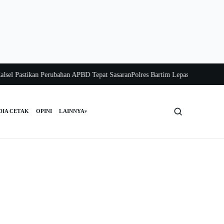
 Pastikan Perubahan APBD Tepat Sasaran
Polres Bartim Lepas Bakti Sosial unt
DIA CETAK
OPINI
LAINNYA
▾
Cari