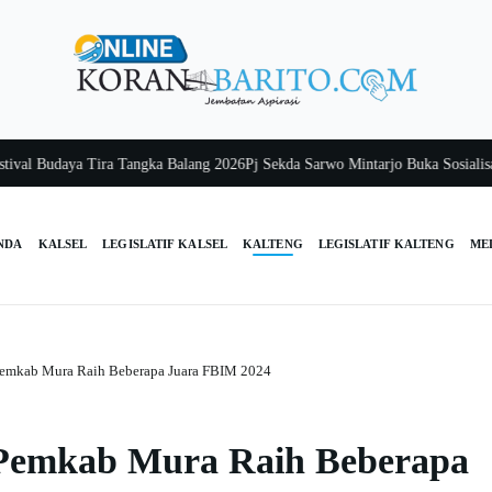
l Budaya Tira Tangka Balang 2026
Pj Sekda Sarwo Mintarjo Buka Sosialisasi
NDA
KALSEL
LEGISLATIF KALSEL
KALTENG
LEGISLATIF KALTENG
ME
Pemkab Mura Raih Beberapa Juara FBIM 2024
 Pemkab Mura Raih Beberapa