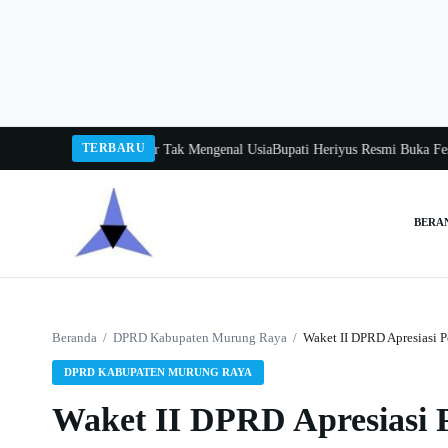
Langsung
ke
konten
TERBARU
Gita Uluh Itah, Belajar Tak Mengenal Usia
Bupati Heriyus Resmi Buka Festiva
BERA
Cari:
Beranda
/
DPRD Kabupaten Murung Raya
/
Waket II DPRD Apresiasi 
DPRD KABUPATEN MURUNG RAYA
Waket II DPRD Apresiasi