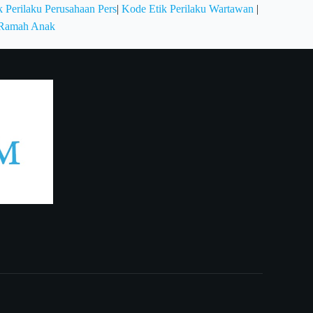
 Perilaku Perusahaan Pers
|
Kode Etik Perilaku Wartawan
|
 Ramah Anak