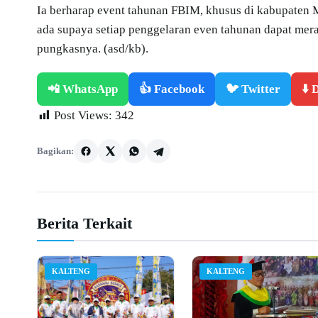
Ia berharap event tahunan FBIM, khusus di kabupaten 
ada supaya setiap penggelaran even tahunan dapat mer
pungkasnya. (asd/kb).
📲 WhatsApp
👍 Facebook
🐦 Twitter
⬇️
Post Views:
342
Bagikan:
Berita Terkait
KALTENG
KALTENG