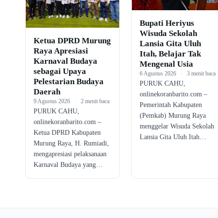
Bupati Heriyus
Wisuda Sekolah
Ketua DPRD Murung
Lansia Gita Uluh
Raya Apresiasi
Itah, Belajar Tak
Karnaval Budaya
Mengenal Usia
sebagai Upaya
6 Agustus 2026
·
3 menit baca
Pelestarian Budaya
PURUK CAHU,
Daerah
onlinekoranbarito.com –
9 Agustus 2026
·
2 menit baca
Pemerintah Kabupaten
PURUK CAHU,
(Pemkab) Murung Raya
onlinekoranbarito.com –
menggelar Wisuda Sekolah
Ketua DPRD Kabupaten
Lansia Gita Uluh Itah…
Murung Raya, H. Rumiadi,
mengapresiasi pelaksanaan
Karnaval Budaya yang…