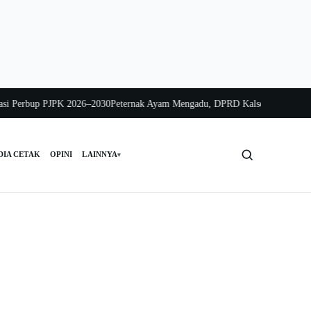
 Perbup PJPK 2026–2030
Peternak Ayam Mengadu, DPRD Kalsel Bergerak Cepat
DIA CETAK
OPINI
LAINNYA
▾
Cari