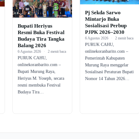
Pj Sekda Sarwo
Mintarjo Buka
Sosialisasi Perbup
Bupati Heriyus
PJPK 2026–2030
Resmi Buka Festival
Budaya Tira Tangka
6 Agustus 2026
·
2 menit baca
PURUK CAHU,
Balang 2026
onlinekoranbarito.com –
6 Agustus 2026
·
2 menit baca
PURUK CAHU,
Pemerintah Kabupaten
onlinekoranbarito.com –
Murung Raya menggelar
Bupati Murung Raya,
Sosialisasi Peraturan Bupati
Heriyus M. Yoseph, secara
Nomor 14 Tahun 2026…
resmi membuka Festival
Budaya Tira…