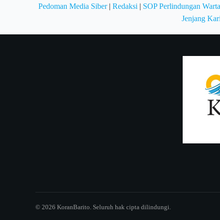
Pedoman Media Siber
|
Redaksi
|
SOP Perlindungan Wart
Jenjang Kar
© 2026 KoranBarito. Seluruh hak cipta dilindungi.