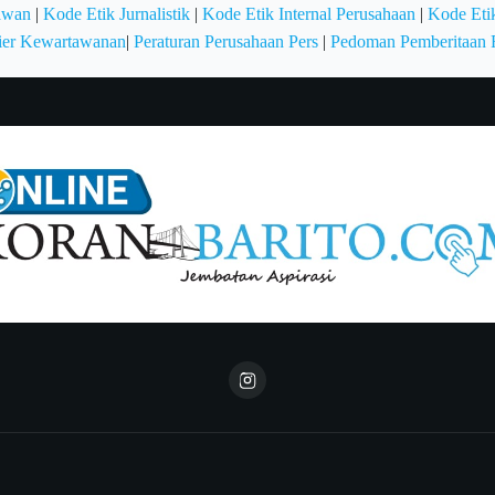
awan
|
Kode Etik Jurnalistik
|
Kode Etik Internal Perusahaan
|
Kode Etik
ier Kewartawanan
|
Peraturan Perusahaan Pers
|
Pedoman Pemberitaan