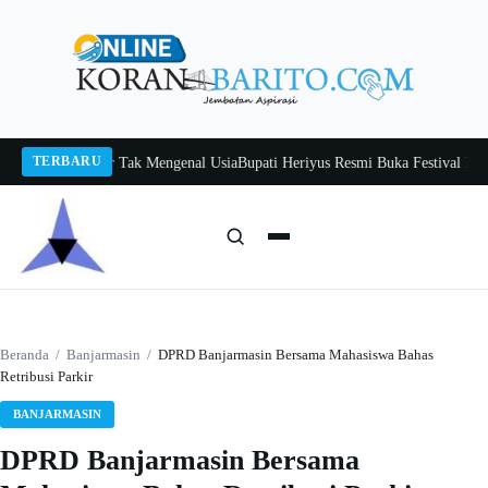
Langsung
ke
konten
TERBARU
 Itah, Belajar Tak Mengenal Usia
Bupati Heriyus Resmi Buka Festival Budaya 
Cari:
Cari
Beranda
/
Banjarmasin
/
DPRD Banjarmasin Bersama Mahasiswa Bahas
Retribusi Parkir
BANJARMASIN
DPRD Banjarmasin Bersama