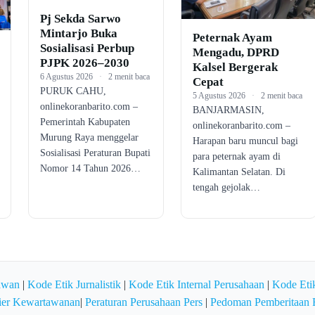
Pj Sekda Sarwo
Mintarjo Buka
Peternak Ayam
Sosialisasi Perbup
Mengadu, DPRD
PJPK 2026–2030
Kalsel Bergerak
6 Agustus 2026
·
2 menit baca
Cepat
PURUK CAHU,
5 Agustus 2026
·
2 menit baca
onlinekoranbarito.com –
BANJARMASIN,
Pemerintah Kabupaten
onlinekoranbarito.com –
Murung Raya menggelar
Harapan baru muncul bagi
Sosialisasi Peraturan Bupati
para peternak ayam di
Nomor 14 Tahun 2026…
Kalimantan Selatan. Di
tengah gejolak…
awan
|
Kode Etik Jurnalistik
|
Kode Etik Internal Perusahaan
|
Kode Etik
ier Kewartawanan
|
Peraturan Perusahaan Pers
|
Pedoman Pemberitaan