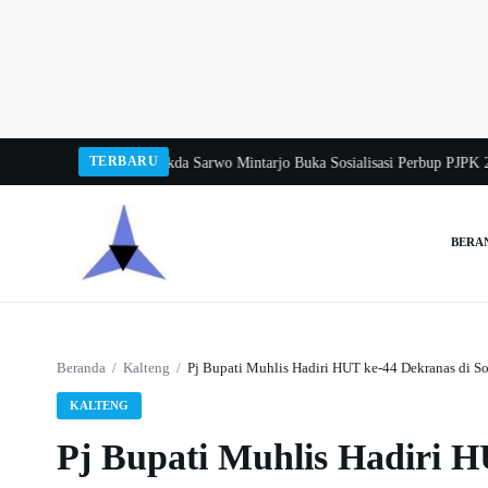
Langsung
ke
konten
TERBARU
ka Balang 2026
Pj Sekda Sarwo Mintarjo Buka Sosialisasi Perbup PJPK 2026–
BERA
Cari:
Beranda
/
Kalteng
/
Pj Bupati Muhlis Hadiri HUT ke-44 Dekranas di S
KALTENG
Pj Bupati Muhlis Hadiri H