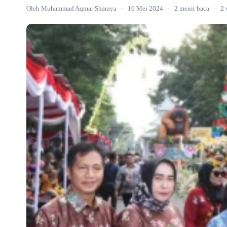
Oleh Muhammad Aqmar Sharaya
·
16 Mei 2024
·
2 menit baca
·
2 