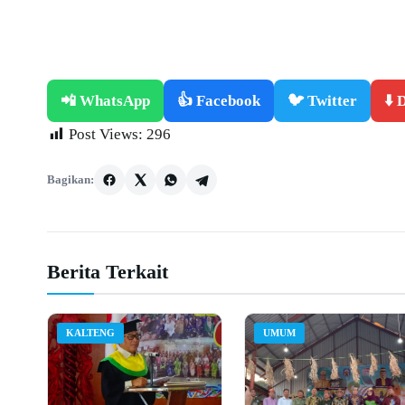
📲 WhatsApp
👍 Facebook
🐦 Twitter
⬇️
Post Views:
296
Bagikan:
Berita Terkait
KALTENG
UMUM