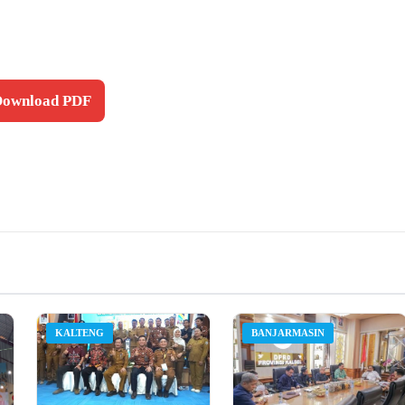
 Download PDF
KALTENG
BANJARMASIN