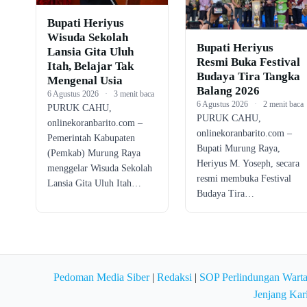
Bupati Heriyus
Wisuda Sekolah
Bupati Heriyus
Lansia Gita Uluh
Resmi Buka Festival
Itah, Belajar Tak
Budaya Tira Tangka
Mengenal Usia
Balang 2026
6 Agustus 2026
·
3 menit baca
6 Agustus 2026
·
2 menit baca
PURUK CAHU,
PURUK CAHU,
onlinekoranbarito.com –
onlinekoranbarito.com –
Pemerintah Kabupaten
Bupati Murung Raya,
(Pemkab) Murung Raya
Heriyus M. Yoseph, secara
menggelar Wisuda Sekolah
resmi membuka Festival
Lansia Gita Uluh Itah…
Budaya Tira…
Pedoman Media Siber
|
Redaksi
|
SOP Perlindungan Wart
Jenjang Kar