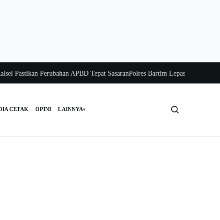
Pastikan Perubahan APBD Tepat Sasaran
Polres Bartim Lepas Bakti Sosial untu
DIA CETAK
OPINI
LAINNYA
▾
Cari