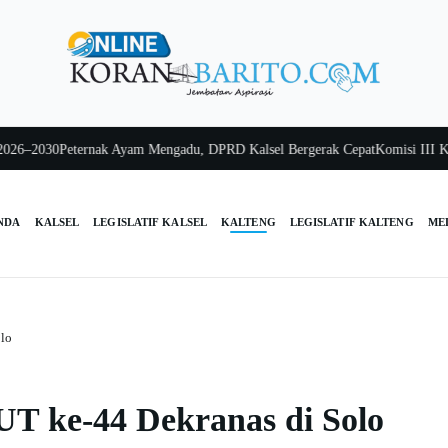
2030
Peternak Ayam Mengadu, DPRD Kalsel Bergerak Cepat
Komisi III Kalsel 
NDA
KALSEL
LEGISLATIF KALSEL
KALTENG
LEGISLATIF KALTENG
ME
olo
UT ke-44 Dekranas di Solo