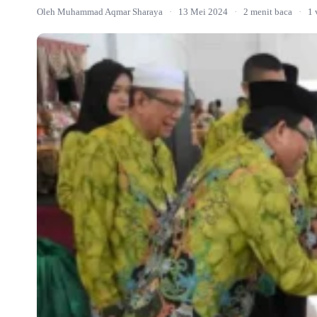
Oleh Muhammad Aqmar Sharaya
·
13 Mei 2024
·
2 menit baca
·
1 