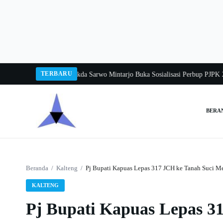
Langsung
ke
konten
TERBARU
gka Balang 2026
Pj Sekda Sarwo Mintarjo Buka Sosialisasi Perbup PJPK 2026–
BERA
Cari:
Beranda
/
Kalteng
/
Pj Bupati Kapuas Lepas 317 JCH ke Tanah Suci M
KALTENG
Pj Bupati Kapuas Lepas 3