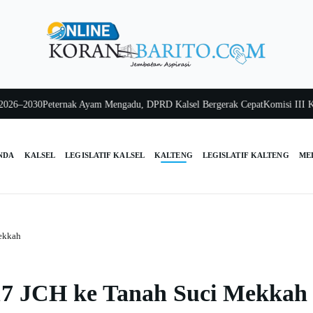
2030
Peternak Ayam Mengadu, DPRD Kalsel Bergerak Cepat
Komisi III Kalsel
NDA
KALSEL
LEGISLATIF KALSEL
KALTENG
LEGISLATIF KALTENG
ME
ekkah
17 JCH ke Tanah Suci Mekkah