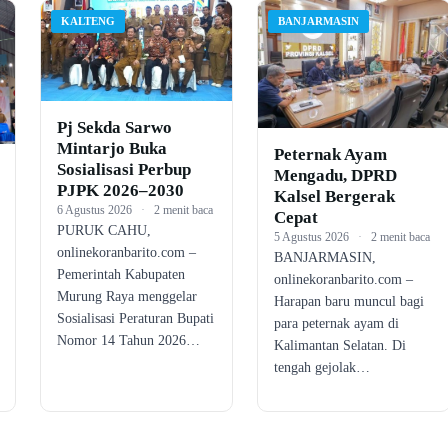
KALTENG
BANJARMASIN
Pj Sekda Sarwo
Mintarjo Buka
Peternak Ayam
Sosialisasi Perbup
Mengadu, DPRD
PJPK 2026–2030
Kalsel Bergerak
6 Agustus 2026
·
2 menit baca
Cepat
PURUK CAHU,
5 Agustus 2026
·
2 menit baca
onlinekoranbarito.com –
BANJARMASIN,
Pemerintah Kabupaten
onlinekoranbarito.com –
Murung Raya menggelar
Harapan baru muncul bagi
Sosialisasi Peraturan Bupati
para peternak ayam di
Nomor 14 Tahun 2026…
Kalimantan Selatan. Di
tengah gejolak…