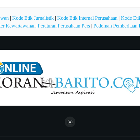
awan
|
Kode Etik Jurnalistik
|
Kode Etik Internal Perusahaan
|
Kode Etik
ier Kewartawanan
|
Peraturan Perusahaan Pers
|
Pedoman Pemberitaan