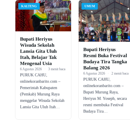
KALTENG
UMUM
Bupati Heriyus
Wisuda Sekolah
Bupati Heriyus
Lansia Gita Uluh
Resmi Buka Festival
Itah, Belajar Tak
Budaya Tira Tangka
Mengenal Usia
Balang 2026
6 Agustus 2026
·
3 menit baca
6 Agustus 2026
·
2 menit baca
PURUK CAHU,
PURUK CAHU,
onlinekoranbarito.com –
onlinekoranbarito.com –
Pemerintah Kabupaten
Bupati Murung Raya,
(Pemkab) Murung Raya
Heriyus M. Yoseph, secara
menggelar Wisuda Sekolah
resmi membuka Festival
Lansia Gita Uluh Itah…
Budaya Tira…