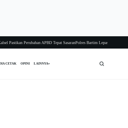
 Pastikan Perubahan APBD Tepat Sasaran
Polres Bartim Lepas Bakti Sosial untu
DIA CETAK
OPINI
LAINNYA
▾
Cari