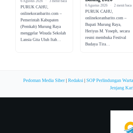
6 Agustus 2026
·
3 menit baca
6 Agustus 2026
·
2 menit baca
PURUK CAHU,
PURUK CAHU,
onlinekoranbarito.com –
onlinekoranbarito.com –
Pemerintah Kabupaten
Bupati Murung Raya,
(Pemkab) Murung Raya
Heriyus M. Yoseph, secara
menggelar Wisuda Sekolah
resmi membuka Festival
Lansia Gita Uluh Itah…
Budaya Tira…
Pedoman Media Siber
|
Redaksi
|
SOP Perlindungan Wart
Jenjang Kar