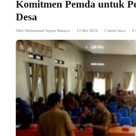
Komitmen Pemda untuk Per
Desa
Oleh Muhammad Aqmar Sharaya
·
13 Mei 2024
·
2 menit baca
·
0 