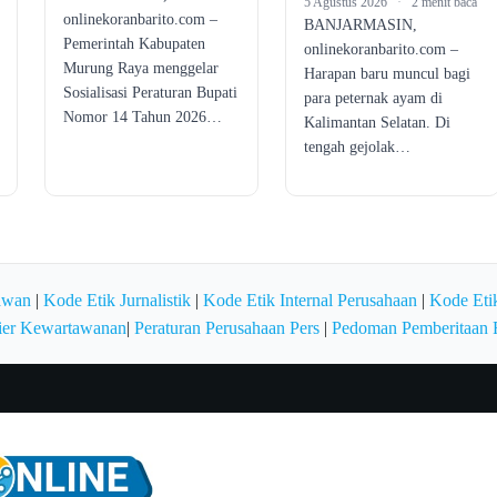
5 Agustus 2026
·
2 menit baca
onlinekoranbarito.com –
BANJARMASIN,
Pemerintah Kabupaten
onlinekoranbarito.com –
Murung Raya menggelar
Harapan baru muncul bagi
Sosialisasi Peraturan Bupati
para peternak ayam di
Nomor 14 Tahun 2026…
Kalimantan Selatan. Di
tengah gejolak…
awan
|
Kode Etik Jurnalistik
|
Kode Etik Internal Perusahaan
|
Kode Etik
ier Kewartawanan
|
Peraturan Perusahaan Pers
|
Pedoman Pemberitaan