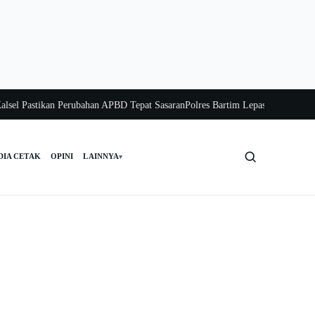
Pastikan Perubahan APBD Tepat Sasaran
Polres Bartim Lepas Bakti Sosial untu
DIA CETAK
OPINI
LAINNYA
▾
Cari