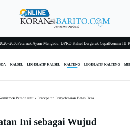
2030
Peternak Ayam Mengadu, DPRD Kalsel Bergerak Cepat
Komisi III Kalsel 
NDA
KALSEL
LEGISLATIF KALSEL
KALTENG
LEGISLATIF KALTENG
ME
 Komitmen Pemda untuk Percepatan Penyelesaian Batas Desa
atan Ini sebagai Wujud