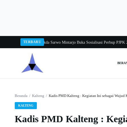
Langsung
ke
konten
TERBARU
ka Balang 2026
Pj Sekda Sarwo Mintarjo Buka Sosialisasi Perbup PJPK 2026–
BERA
Cari:
Beranda
/
Kalteng
/
Kadis PMD Kalteng : Kegiatan Ini sebagai Wujud
KALTENG
Kadis PMD Kalteng : Kegi