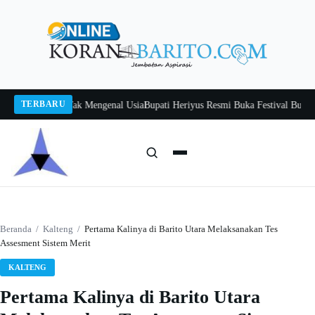
Langsung
ke
konten
TERBARU
ah, Belajar Tak Mengenal Usia
Bupati Heriyus Resmi Buka Festival Budaya Ti
Cari:
Cari
Beranda
/
Kalteng
/
Pertama Kalinya di Barito Utara Melaksanakan Tes
Assesment Sistem Merit
KALTENG
Pertama Kalinya di Barito Utara