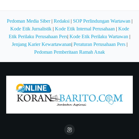
Pedoman Media Siber
|
Redaksi
|
SOP Perlindungan Wartawan
|
Kode Etik Jurnalistik
|
Kode Etik Internal Perusahaan
|
Kode
Etik Perilaku Perusahaan Pers
|
Kode Etik Perilaku Wartawan
|
Jenjang Karier Kewartawanan
|
Peraturan Perusahaan Pers
|
Pedoman Pemberitaan Ramah Anak