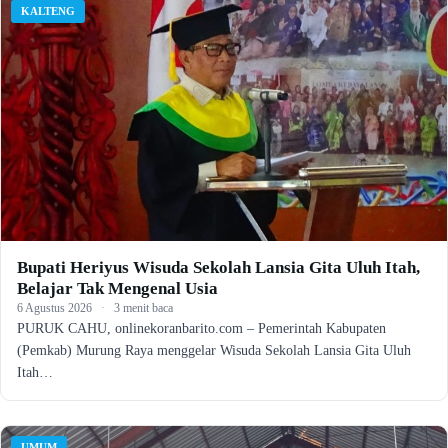
KALTENG
Bupati Heriyus Wisuda Sekolah Lansia Gita Uluh Itah,
Belajar Tak Mengenal Usia
6 Agustus 2026
·
3 menit baca
PURUK CAHU, onlinekoranbarito.com – Pemerintah Kabupaten
(Pemkab) Murung Raya menggelar Wisuda Sekolah Lansia Gita Uluh
Itah…
UMUM