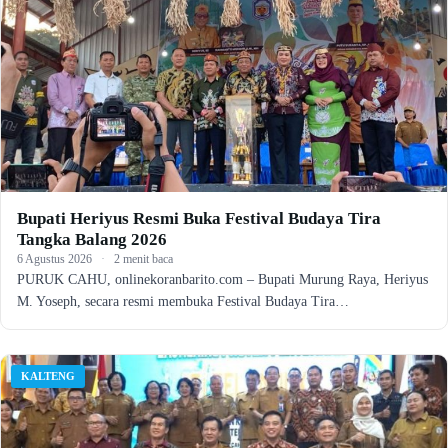
Bupati Heriyus Resmi Buka Festival Budaya Tira
Tangka Balang 2026
6 Agustus 2026
·
2 menit baca
PURUK CAHU, onlinekoranbarito.com – Bupati Murung Raya, Heriyus
M. Yoseph, secara resmi membuka Festival Budaya Tira…
KALTENG