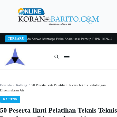
Langsung
ke
konten
TERBARU
g 2026
Pj Sekda Sarwo Mintarjo Buka Sosialisasi Perbup PJPK 2026–2030
Pete
Cari:
Cari
Beranda
/
Kalteng
/
50 Peserta Ikuti Pelatihan Teknis Teknis Pertolongan
Dipermukaan Air
KALTENG
50 Peserta Ikuti Pelatihan Teknis Teknis