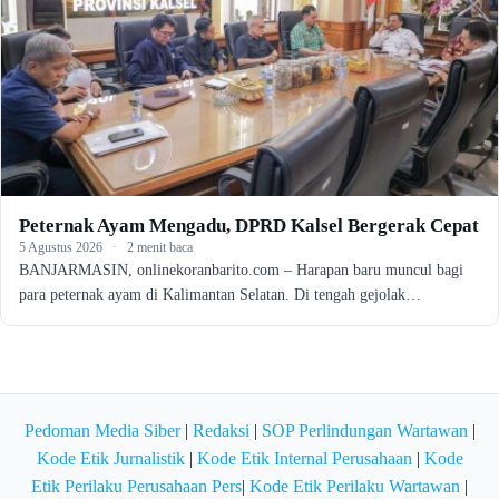
Peternak Ayam Mengadu, DPRD Kalsel Bergerak Cepat
5 Agustus 2026
·
2 menit baca
BANJARMASIN, onlinekoranbarito.com – Harapan baru muncul bagi
para peternak ayam di Kalimantan Selatan. Di tengah gejolak…
Pedoman Media Siber
|
Redaksi
|
SOP Perlindungan Wartawan
|
Kode Etik Jurnalistik
|
Kode Etik Internal Perusahaan
|
Kode
Etik Perilaku Perusahaan Pers
|
Kode Etik Perilaku Wartawan
|