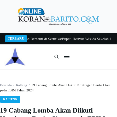
Langsung
ke
konten
TERBARU
awan Jangan Berhenti di Sertifikat
Bupati Heriyus Wisuda Sekolah Lansia Git
Cari:
Cari
Beranda
/
Kalteng
/
19 Cabang Lomba Akan Diikuti Kontingen Barito Utara
pada FBIM Tahun 2024
KALTENG
19 Cabang Lomba Akan Diikuti