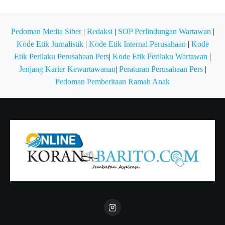
Pedoman Media Siber
|
Redaksi
|
SOP Perlindungan Wartawan
|
Kode Etik Jurnalistik
|
Kode Etik Internal Perusahaan
|
Kode
Etik Perilaku Perusahaan Pers
|
Kode Etik Perilaku Wartawan
|
Jenjang Karier Kewartawanan
|
Peraturan Perusahaan Pers
|
Pedoman Pemberitaan Ramah Anak