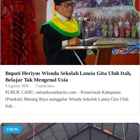
Bupati Heriyus Wisuda Sekolah Lansia Gita Uluh Itah,
Belajar Tak Mengenal Usia
6 Agustus 2026
·
3 menit baca
PURUK CAHU, onlinekoranbarito.com – Pemerintah Kabupaten
(Pemkab) Murung Raya menggelar Wisuda Sekolah Lansia Gita Uluh
Itah…
UMUM