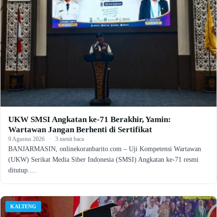
UKW SMSI Angkatan ke-71 Berakhir, Yamin:
Wartawan Jangan Berhenti di Sertifikat
9 Agustus 2026
·
3 menit baca
BANJARMASIN, onlinekoranbarito.com – Uji Kompetensi Wartawan
(UKW) Serikat Media Siber Indonesia (SMSI) Angkatan ke-71 resmi
ditutup.…
KALTENG