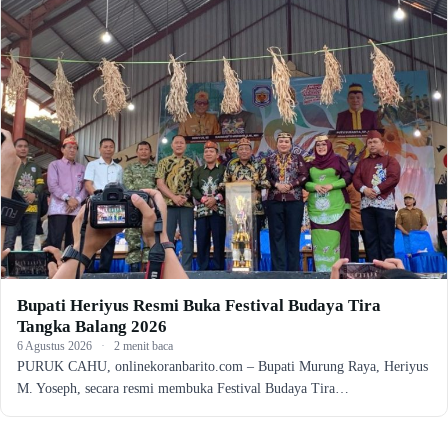
Bupati Heriyus Resmi Buka Festival Budaya Tira
Tangka Balang 2026
6 Agustus 2026
·
2 menit baca
PURUK CAHU, onlinekoranbarito.com – Bupati Murung Raya, Heriyus
M. Yoseph, secara resmi membuka Festival Budaya Tira…